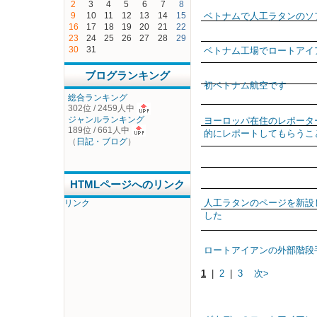
2
3
4
5
6
7
8
ベトナムで人工ラタンのソ
9
10
11
12
13
14
15
16
17
18
19
20
21
22
23
24
25
26
27
28
29
30
31
ベトナム工場でロートアイ
ブログランキング
初ベトナム航空です
総合ランキング
302位 / 2459人中
ジャンルランキング
ヨーロッパ在住のレポータ
189位 / 661人中
的にレポートしてもらうこ
（
日記・ブログ
）
HTMLページへのリンク
人工ラタンのページを新設
リンク
した
ロートアイアンの外部階段
1
|
2
|
3
次>