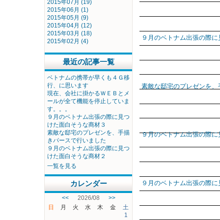
2015年07月 (19)
2015年06月 (1)
2015年05月 (9)
2015年04月 (12)
2015年03月 (18)
９月のベトナム出張の際に
2015年02月 (4)
最近の記事一覧
ベトナムの携帯が早くも４Ｇ移
行、に思います
素敵な邸宅のプレゼンを、
現在、会社に掛かるＷＥＢとメ
ールが全て機能を停止していま
す。。。
９月のベトナム出張の際に見つ
けた面白そうな商材３
素敵な邸宅のプレゼンを、手描
９月のベトナム出張の際に
きパースで行いました
９月のベトナム出張の際に見つ
けた面白そうな商材２
一覧を見る
９月のベトナム出張の際に
カレンダー
<<
2026/08
>>
日
月
火
水
木
金
土
1