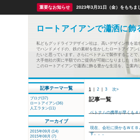
重要なお知らせ
2023年3月31日（金）をも
ロートアイアンで瀟洒に飾
私どもグッドライフデザイン社は、高いデザイン性を追
でハンドメイドの、鉄の素材を生かしたロートアイアン
たいと思っています。さらにベトナムで製作することで
大手他社の実に半額でのご提供が可能になりました（当
このロートアイアンで瀟洒に飾る豊かな生活を、ご案内
記事テーマ一覧
1
|
2
|
3
次>
ブログ(37)
記事一覧
ロートアイアン(36)
人工ラタン(11)
ベトナムの携帯が早くも４
アーカイブ
現在、会社に掛かるＷＥＢ
2015年09月 (14)
す。。。
2015年08月 (7)