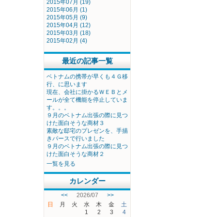
2015年07月 (19)
2015年06月 (1)
2015年05月 (9)
2015年04月 (12)
2015年03月 (18)
2015年02月 (4)
最近の記事一覧
ベトナムの携帯が早くも４Ｇ移
行、に思います
現在、会社に掛かるＷＥＢとメ
ールが全て機能を停止していま
す。。。
９月のベトナム出張の際に見つ
けた面白そうな商材３
素敵な邸宅のプレゼンを、手描
きパースで行いました
９月のベトナム出張の際に見つ
けた面白そうな商材２
一覧を見る
カレンダー
<<
2026/07
>>
日
月
火
水
木
金
土
1
2
3
4