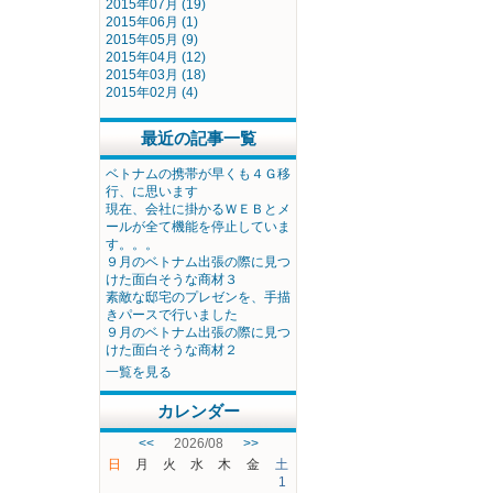
2015年07月 (19)
2015年06月 (1)
2015年05月 (9)
2015年04月 (12)
2015年03月 (18)
2015年02月 (4)
最近の記事一覧
ベトナムの携帯が早くも４Ｇ移
行、に思います
現在、会社に掛かるＷＥＢとメ
ールが全て機能を停止していま
す。。。
９月のベトナム出張の際に見つ
けた面白そうな商材３
素敵な邸宅のプレゼンを、手描
きパースで行いました
９月のベトナム出張の際に見つ
けた面白そうな商材２
一覧を見る
カレンダー
<<
2026/08
>>
日
月
火
水
木
金
土
1