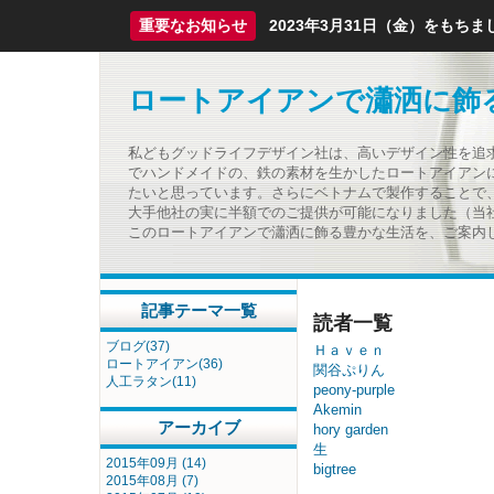
重要なお知らせ
2023年3月31日（金）をも
ロートアイアンで瀟洒に飾
私どもグッドライフデザイン社は、高いデザイン性を追
でハンドメイドの、鉄の素材を生かしたロートアイアン
たいと思っています。さらにベトナムで製作することで
大手他社の実に半額でのご提供が可能になりました（当
このロートアイアンで瀟洒に飾る豊かな生活を、ご案内
記事テーマ一覧
読者一覧
ブログ(37)
Ｈａｖｅｎ
ロートアイアン(36)
関谷ぷりん
人工ラタン(11)
peony-purple
Akemin
アーカイブ
hory garden
生
2015年09月 (14)
bigtree
2015年08月 (7)