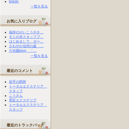
toledo
一覧を見る
お気に入りブログ
福井のがいこうやさ…
モミの木スタッフブ…
はじめまして、ガー…
さわやか信州の庭 …
六光園blog 「…
一覧を見る
最近のコメント
岩手の関所
トータルエクステリア
スタッフ
こうさん
景匠エクステリア
トータルエクステリア
スタッフ
最近のトラックバック