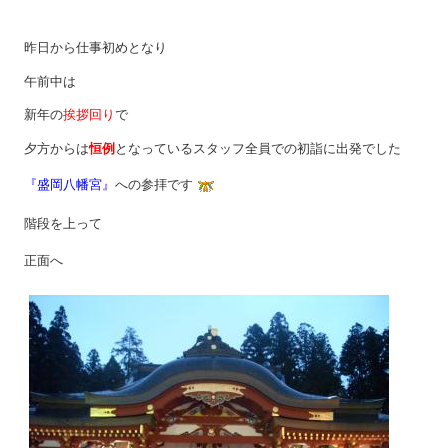
昨日から仕事初めとなり
午前中は
新年の
挨拶回り
で
夕方からは
恒例
となっているスタッフ全員での初詣に出発でした
『盛岡八幡宮』
への参拝です
階段を上って
正面へ