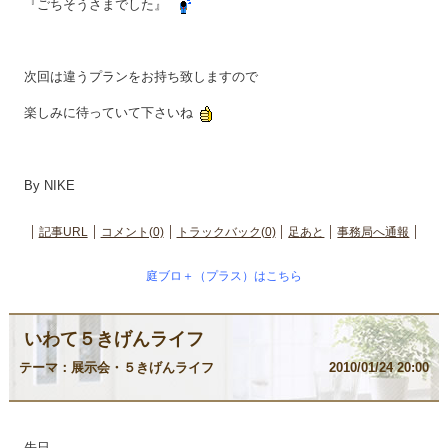
『ごちそうさまでした』
次回は違うプランをお持ち致しますので
楽しみに待っていて下さいね
By NIKE
記事URL
コメント(0)
トラックバック(0)
足あと
事務局へ通報
庭ブロ＋（プラス）はこちら
いわて５きげんライフ
テーマ：
展示会・５きげんライフ
2010/01/24 20:00
先日、