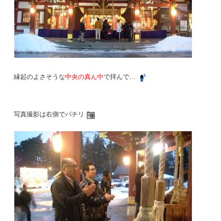
縁起のよさそうな
中央の真ん中
で拝んで…
写真撮影は右側でパチリ