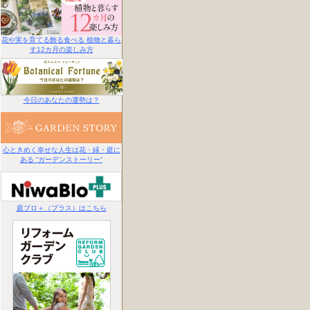
花や実を育てる飾る食べる 植物と暮ら
す12カ月の楽しみ方
今日のあなたの運勢は？
心ときめく幸せな人生は花・緑・庭に
ある “ガーデンストーリー”
庭ブロ＋（プラス）はこちら