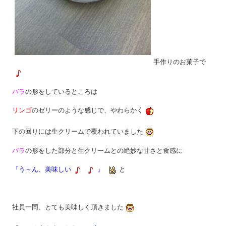
手作りのお菓子で
バラ
の形をしているところは
リンゴ
のゼリーのような感じで、やわらかく
下の回りには生クリームで覆われていました
バラ
の形をした部分と生クリームとの絶妙な甘さと食感に
『う～ん、美味しい
』
と
社員一同、とても美味しく頂きました