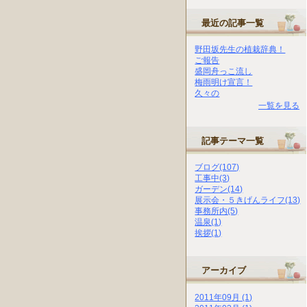
最近の記事一覧
野田坂先生の植栽辞典！
ご報告
盛岡舟っこ流し
梅雨明け宣言！
久々の
一覧を見る
記事テーマ一覧
ブログ(107)
工事中(3)
ガーデン(14)
展示会・５きげんライフ(13)
事務所内(5)
温泉(1)
挨拶(1)
アーカイブ
2011年09月 (1)