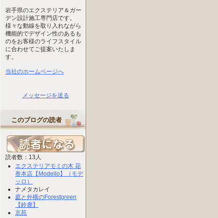
岩手県のエクステリア＆ガー
デン設計施工専門店です。
様々な動線を取り入れながら
機能的でデザイン性のあるも
のをお客様のライフスタイル
に合わせてご提案いたしま
す。
当社のホームページへ
メッセージを送る
このブログの読者
読者数：13人
エクステリアモミの木 花
巻本店【Modello】（モデ
ッロ）
ナメタカレイ
庭と外構のForestgreen
【鈴鹿】
京苑