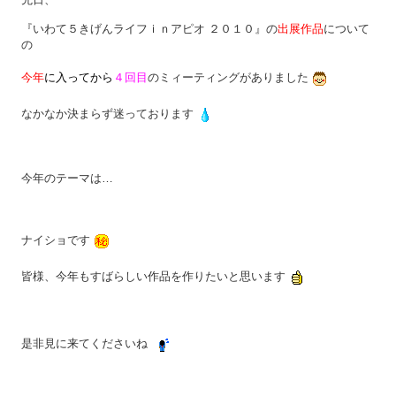
『いわて５きげんライフｉｎアピオ ２０１０』の
出展作品
について
の
今年
に入ってから
４回目
のミィーティングがありました
なかなか決まらず迷っております
今年のテーマは…
ナイショです
皆様、今年もすばらしい作品を作りたいと思います
是非見に来てくださいね