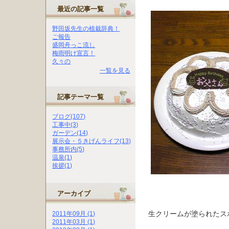
最近の記事一覧
野田坂先生の植栽辞典！
ご報告
盛岡舟っこ流し
梅雨明け宣言！
久々の
一覧を見る
記事テーマ一覧
ブログ(107)
工事中(3)
ガーデン(14)
展示会・５きげんライフ(13)
事務所内(5)
温泉(1)
挨拶(1)
アーカイブ
生クリームが塗られたス
2011年09月 (1)
2011年03月 (1)