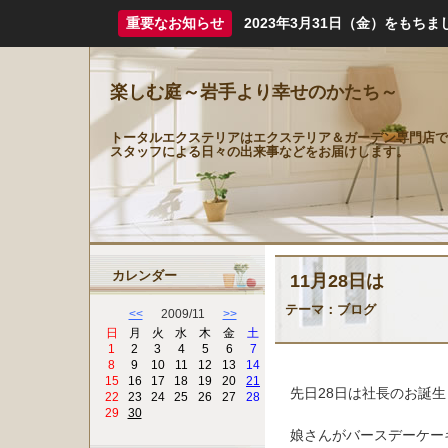
重要なお知らせ
2023年3月31日（金）をも
楽しむ庭～岩手より幸せのかたち～
トータルエクステリアはエクステリア＆ガーデン専門店で
スタッフによる日々の出来事などをお届けします。
カレンダー
11月28日は
テーマ：
ブログ
<<
2009/11
>>
日
月
火
水
木
金
土
1
2
3
4
5
6
7
8
9
10
11
12
13
14
15
16
17
18
19
20
21
先日28日は社長のお誕
22
23
24
25
26
27
28
29
30
娘さんがバースデーケー