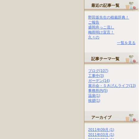
最近の記事一覧
野田坂先生の植栽辞典！
ご報告
盛岡舟っこ流し
梅雨明け宣言！
久々の
一覧を見る
記事テーマ一覧
ブログ(107)
工事中(3)
ガーデン(14)
展示会・５きげんライフ(13)
事務所内(5)
温泉(1)
挨拶(1)
アーカイブ
2011年09月 (1)
2011年03月 (1)