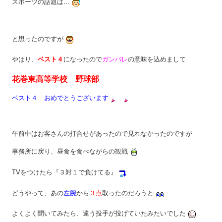
スポーツの話題は…
と思ったのですが
やはり、
ベスト４
になったので
ガンバレ
の意味を込めまして
花巻東高等学校 野球部
ベスト４ おめでとうございます
午前中はお客さんの打合せがあったので見れなかったのですが
事務所に戻り、昼食を食べながらの観戦
TVをつけたら『３対１で負けてる』
どうやって、あの
左腕
から
３点
取ったのだろうと
よくよく聞いてみたら、違う投手が投げていたみたいでした