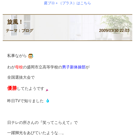
庭ブロ＋（プラス）はこちら
旋風！
テーマ：
ブログ
2009/03/30 22:03
私事ながら
わが
母校
の盛岡市立高等学校の
男子新体操部
が
全国選抜大会で
優勝
してたようです
昨日TVで知りました
日テレの所さんの『笑ってこらえて』で
一躍脚光をあびていたような…。