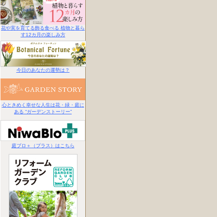
花や実を育てる飾る食べる 植物と暮ら
す12カ月の楽しみ方
今日のあなたの運勢は？
心ときめく幸せな人生は花・緑・庭に
ある “ガーデンストーリー”
庭ブロ＋（プラス）はこちら