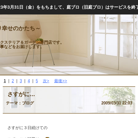
023年3月31日（金）をもちまして、庭ブロ（旧庭ブロ）はサービスを終
り幸せのかたち～
クステリア＆ガーデン専門店です。
事などをお届けします。
1
|
2
|
3
|
4
|
5
次>
最後>>
さすがに…
テーマ：
ブログ
2009/03/31 22:03
さすがに３日続けての