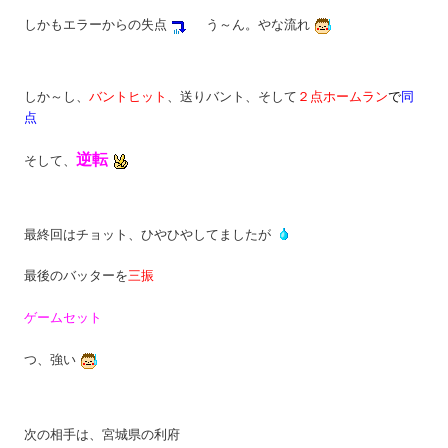
しかもエラーからの失点
う～ん。やな流れ
しか～し、
バントヒット
、送りバント、そして
２点ホームラン
で
同
点
逆転
そして、
最終回はチョット、ひやひやしてましたが
最後のバッターを
三振
ゲームセット
つ、強い
次の相手は、宮城県の利府