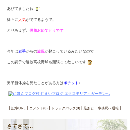
あびてましたね
徐々に
人気
がでてるようで。
とりあえず、
優勝おめでとうです
今年は
岩手
からの
旋風
が起こっているみたいなので
この調子で選抜高校野球も頑張って欲しいです
男子新体操を見たことがある方は
ポチット
↓
記事URL
コメント(8)
トラックバック(0)
足あと
事務局へ通報
さてさて…