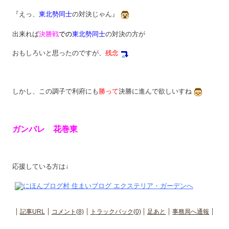
『えっ、
東北勢同士
の対決じゃん』
出来れば
決勝戦
での
東北勢同士
の対決の方が
おもしろいと思ったのですが、
残念
しかし、この調子で利府にも
勝って
決勝に進んで欲しいすね
ガンバレ 花巻東
応援している方は↓
記事URL
コメント(8)
トラックバック(0)
足あと
事務局へ通報