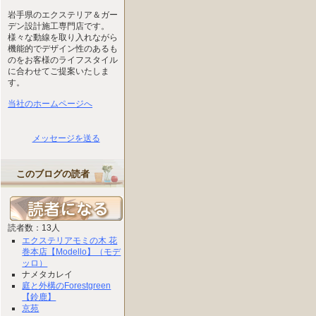
岩手県のエクステリア＆ガー
デン設計施工専門店です。
様々な動線を取り入れながら
機能的でデザイン性のあるも
のをお客様のライフスタイル
に合わせてご提案いたしま
す。
当社のホームページへ
メッセージを送る
このブログの読者
読者数：13人
エクステリアモミの木 花
巻本店【Modello】（モデ
ッロ）
ナメタカレイ
庭と外構のForestgreen
【鈴鹿】
京苑