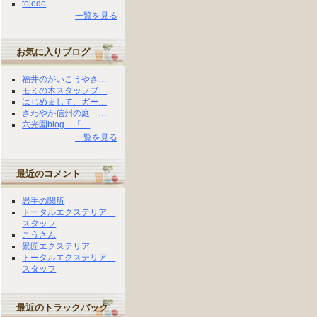
toledo
一覧を見る
お気に入りブログ
福井のがいこうやさ…
モミの木スタッフブ…
はじめまして、ガー…
さわやか信州の庭 …
六光園blog 「…
一覧を見る
最近のコメント
岩手の関所
トータルエクステリア
スタッフ
こうさん
景匠エクステリア
トータルエクステリア
スタッフ
最近のトラックバック