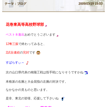
テーマ：
ブログ
2009/03/29 19:03
花巻東高等高校野球部
ベスト８進出
おめでとうございます
12奪三振
で終わってみると、
2試合連続
の
完封
です
すばらすぃ～
次の山口県代表の南陽工戦は投手戦になりそうですかね
本格派の右腕と大会屈指の左腕の対決です。
なかなかの見ものと思います。
是非、東北の皆様、応援して下さいね