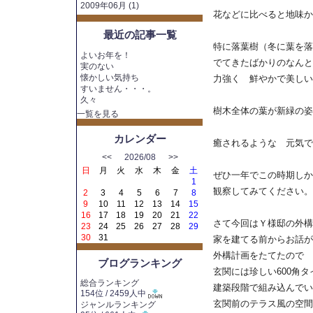
2009年06月 (1)
花などに比べると地味か
最近の記事一覧
特に落葉樹（冬に葉を落
よいお年を！
でてきたばかりのなんと
実のない
懐かしい気持ち
力強く 鮮やかで美しい
すいません・・・。
久々
樹木全体の葉が新緑の姿
一覧を見る
カレンダー
癒されるような 元気で
<<
2026/08
>>
日
月
火
水
木
金
土
ぜひ一年でこの時期しか
1
観察してみてください。
2
3
4
5
6
7
8
9
10
11
12
13
14
15
16
17
18
19
20
21
22
さて今回はＹ様邸の外構
23
24
25
26
27
28
29
30
31
家を建てる前からお話が
外構計画をたてたので
ブログランキング
玄関には珍しい600角タ
総合ランキング
建築段階で組み込んでい
154位 / 2459人中
玄関前のテラス風の空間
ジャンルランキング