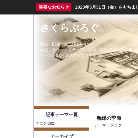
重要なお知らせ
2023年3月31日（金）をも
さくらぶろぐ
豊橋 田原 東三河を中心に
庭創りからエクステリア 外構工事までを設計 施工
ガーデンSUKURAのブログです。
記事テーマ一覧
新緑の季節
ブログ(282)
テーマ：
ブログ
アーカイブ