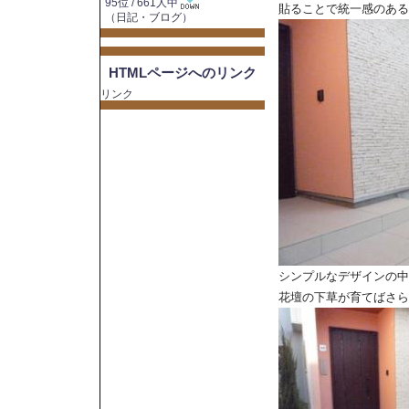
95位 / 661人中
貼ることで統一感のある
（
日記・ブログ
）
HTMLページへのリンク
リンク
シンプルなデザインの中
花壇の下草が育てばさら