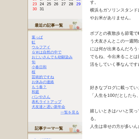
す。
23
24
25
26
27
28
29
30
31
横浜もガソリンスタンド
やお米がありません。
最近の記事一覧
ボブとの夜散歩も節電で
葉っぱ
う犬友さんとこの一週間
虹
ウルフアイ
には何が出来るんだろう
ＧＷは自然の中で
でもね、今出来ることは
おじいさんでも幼馴染み
旬
活をしていく事なんです
小春日和
桜
芸術的ですね
お休みの連絡
もう春？
好きなブログに載ってい
和庭
「人生を100だとしたら
パンやさん
表札ライトアップ
犬友達と遅い新年会
嬉しいときはハハと笑って
一覧を見る
る。
人生は幸せの方が多いん
記事テーマ一覧