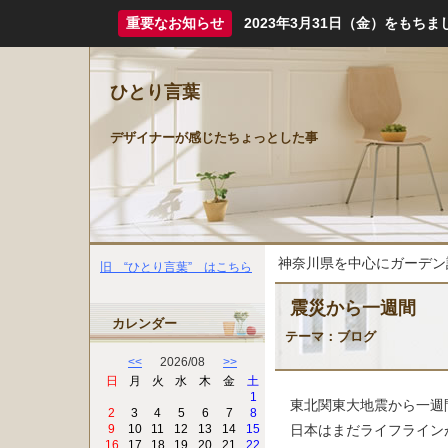
重要なお知らせ
2023年3月31日（金）をも
ひとり言葉
デザイナーが感じたちょっとした事
神奈川県を中心にガーデン
旧 “ひとり言葉” はこちら
震災から一週間
カレンダー
テーマ：
ブログ
<<
2026/08
>>
日
月
火
水
木
金
土
1
東北関東大地震から一週
2
3
4
5
6
7
8
日本はまだライフライン
9
10
11
12
13
14
15
16
17
18
19
20
21
22