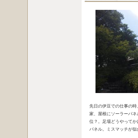
先日の伊豆での仕事の時
家、屋根にソーラーパネ
位？。足場どうやってか
パネル。ミスマッチが似