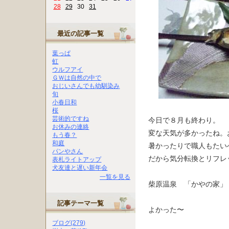
28
29
30
31
最近の記事一覧
葉っぱ
虹
ウルフアイ
ＧＷは自然の中で
おじいさんでも幼馴染み
旬
小春日和
桜
芸術的ですね
今日で８月も終わり。
お休みの連絡
変な天気が多かったね。
もう春？
和庭
暑かったりで職人もたい
パンやさん
だから気分転換とリフレッ
表札ライトアップ
犬友達と遅い新年会
一覧を見る
柴原温泉 「かやの家」
記事テーマ一覧
よかった〜
ブログ(279)