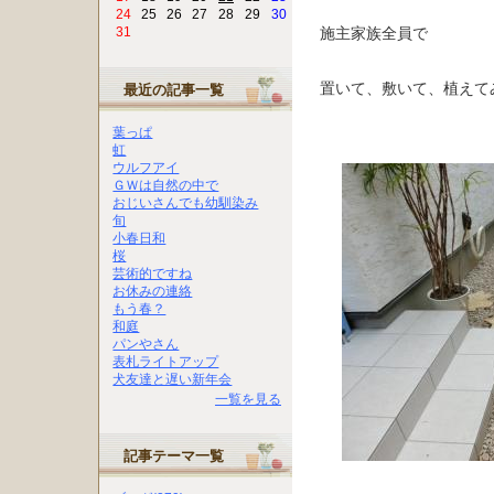
24
25
26
27
28
29
30
施主家族全員で
31
置いて、敷いて、植えて
最近の記事一覧
葉っぱ
虹
ウルフアイ
ＧＷは自然の中で
おじいさんでも幼馴染み
旬
小春日和
桜
芸術的ですね
お休みの連絡
もう春？
和庭
パンやさん
表札ライトアップ
犬友達と遅い新年会
一覧を見る
記事テーマ一覧