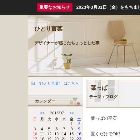
重要なお知らせ
2023年3月31日（金）をも
ひとり言葉
デザイナーが感じたちょっとした事
旧 “ひとり言葉” はこちら
葉っぱ
テーマ：
ブログ
カレンダー
<<
2016/07
>>
葉っぱの平石
日
月
火
水
木
金
土
1
2
3
4
5
6
7
8
9
置くだけでOK!
10
11
12
13
14
15
16
17
18
19
20
21
22
23