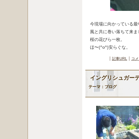
今現場に向かっている最
風と共に巻い落ちて来ま
桜の花びら一枚。
ほ〜(^o^)安らぐな。
記事URL
コメ
イングリシュガー
テーマ：
ブログ