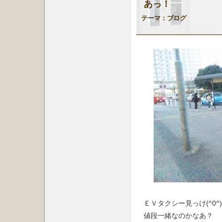
あっ！
テーマ：
ブログ
ＥＶタクシー見っけ(^0^)
値段一緒なのかなあ？