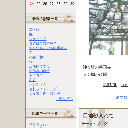
24
25
26
27
28
29
30
最近の記事一覧
葉っぱ
虹
ウルフアイ
ＧＷは自然の中で
おじいさんでも幼馴染み
旬
小春日和
桜
芸術的ですね
神楽坂の善国寺
お休みの連絡
フジ棚が綺麗！
もう春？
和庭
パンやさん
記事URL
コメ
表札ライトアップ
犬友達と遅い新年会
庭ブロ
一覧を見る
記事テーマ一覧
目地砂入れて
テーマ：
ブログ
ブログ(279)