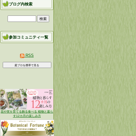
ブログ内検索
参加コミュニティ一覧
RSS
花や実を育てる飾る食べる 植物と暮ら
す12カ月の楽しみ方