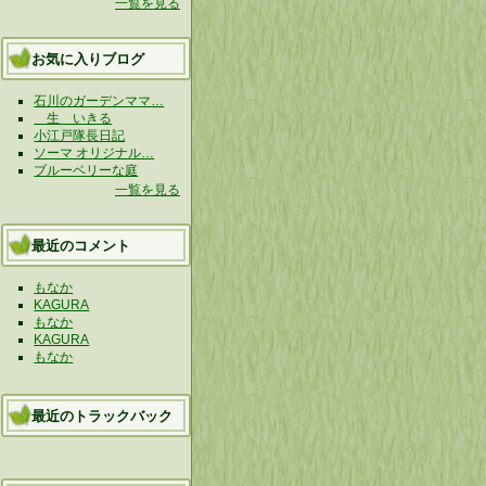
一覧を見る
お気に入りブログ
石川のガーデンママ…
生 いきる
小江戸隊長日記
ソーマ オリジナル…
ブルーベリーな庭
一覧を見る
最近のコメント
もなか
KAGURA
もなか
KAGURA
もなか
最近のトラックバック