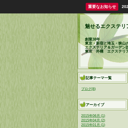
重要なお知らせ
2
魅せるエクステリ
創業38年
東京・新宿と埼玉・狭山
エクステリア＆ガーデン
東京 外構 エクステリ
記事テーマ一覧
ブログ(8)
アーカイブ
2015年06月 (1)
2015年04月 (2)
2015年01月 (1)