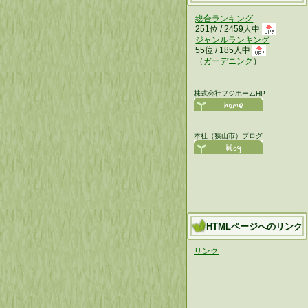
総合ランキング
251位 / 2459人中
ジャンルランキング
55位 / 185人中
（
ガーデニング
）
株式会社フジホームHP
本社（狭山市）ブログ
HTMLページへのリンク
リンク