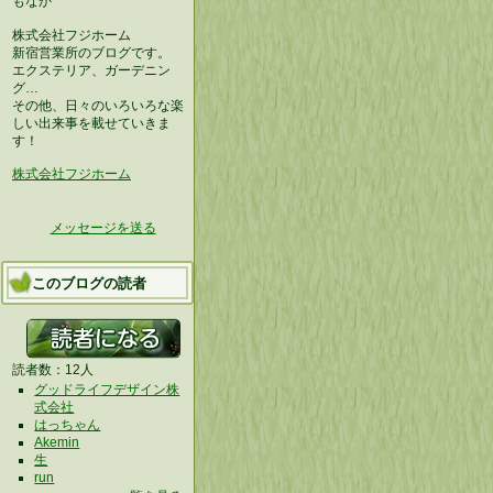
もなか
株式会社フジホーム
新宿営業所のブログです。
エクステリア、ガーデニン
グ…
その他、日々のいろいろな楽
しい出来事を載せていきま
す！
株式会社フジホーム
メッセージを送る
このブログの読者
読者数：12人
グッドライフデザイン株
式会社
はっちゃん
Akemin
生
run