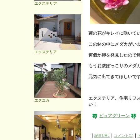
エクステリア
蓮の花がキレイに咲いて
この鉢の中にメダカがい
エクステリア
何個か卵を発見したので
もうお腹ぽっこりのメダ
元気に出てきてほしいです
エクステリア、住宅リフ
エクユカ
い！
ピュアグリーン
記事URL
コメント(1)