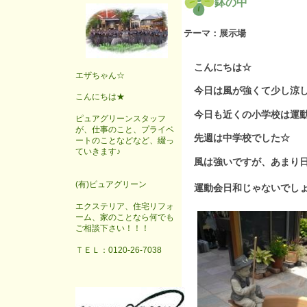
鉢の中
テーマ：
展示場
こんにちは☆
エザちゃん☆
今日は風が強くて少し涼
こんにちは★
今日も近くの小学校は運
ピュアグリーンスタッフ
が、仕事のこと、プライベ
先週は中学校でした☆
ートのことなどなど、綴っ
ていきます♪
風は強いですが、あまり
(有)ピュアグリーン
運動会日和じゃないでし
エクステリア、住宅リフォ
ーム、家のことなら何でも
ご相談下さい！！！
ＴＥＬ：0120-26-7038