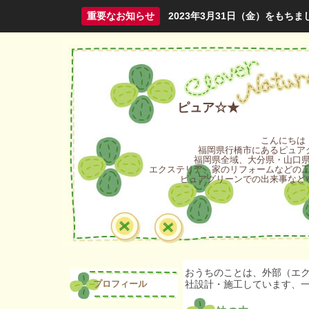
重要なお知らせ
2023年3月31日（金）をも
ピュア☆★
こんにちは
福岡県行橋市にあるピュア
福岡県全域、大分県・山口
エクステリア、家のリフォームなどの
ピュアグリーンでの出来事など
おうちのことは、外部（エ
プロフィール
社設計・施工しています、