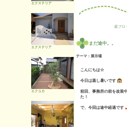
エクステリア
庭ブロ
まだ途中。。
エクステリア
テーマ：
展示場
こんにちは☆
今日は蒸し暑いです
エクユカ
前回、事務所の前を改装
た！
で、今回は途中経過です