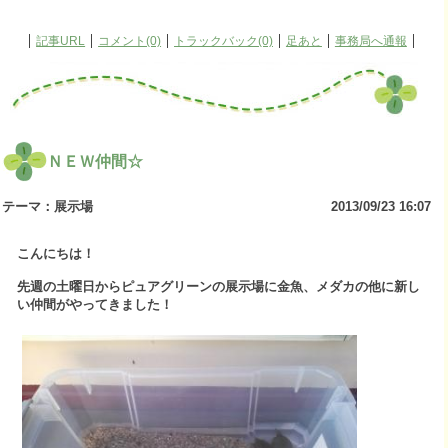
記事URL
コメント(0)
トラックバック(0)
足あと
事務局へ通報
ＮＥＷ仲間☆
テーマ：
展示場
2013/09/23 16:07
こんにちは！
先週の土曜日からピュアグリーンの展示場に金魚、メダカの他に新し
い仲間がやってきました！