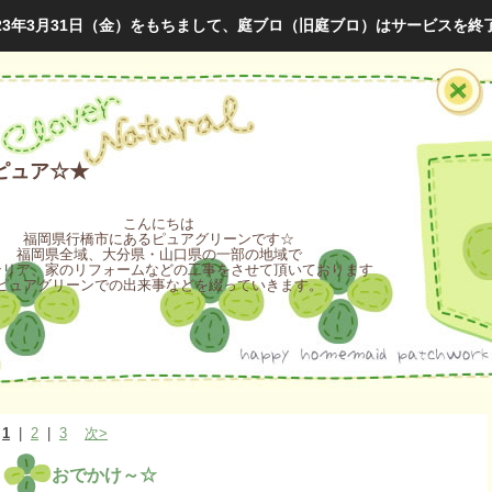
023年3月31日（金）をもちまして、庭ブロ（旧庭ブロ）はサービスを終
ピュア☆★
こんにちは
福岡県行橋市にあるピュアグリーンです☆
福岡県全域、大分県・山口県の一部の地域で
テリア、家のリフォームなどの工事をさせて頂いております
ピュアグリーンでの出来事などを綴っていきます。
1
|
2
|
3
次>
おでかけ～☆