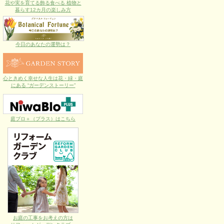
花や実を育てる飾る食べる 植物と
暮らす12カ月の楽しみ方
今日のあなたの運勢は？
心ときめく幸せな人生は花・緑・庭
にある “ガーデンストーリー”
庭ブロ＋（プラス）はこちら
お庭の工事をお考えの方は