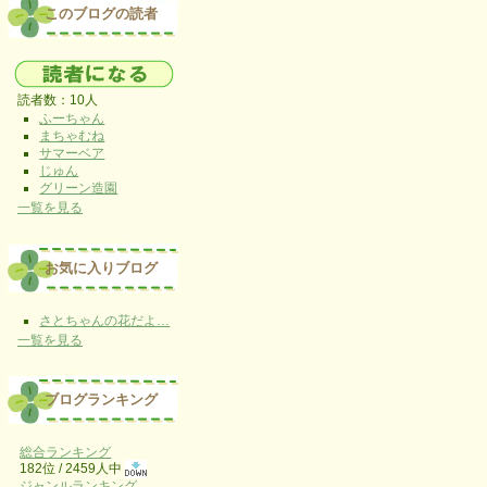
このブログの読者
読者数：10人
ふーちゃん
まちゃむね
サマーベア
じゅん
グリーン造園
一覧を見る
お気に入りブログ
さとちゃんの花だよ…
一覧を見る
ブログランキング
総合ランキング
182位 / 2459人中
ジャンルランキング