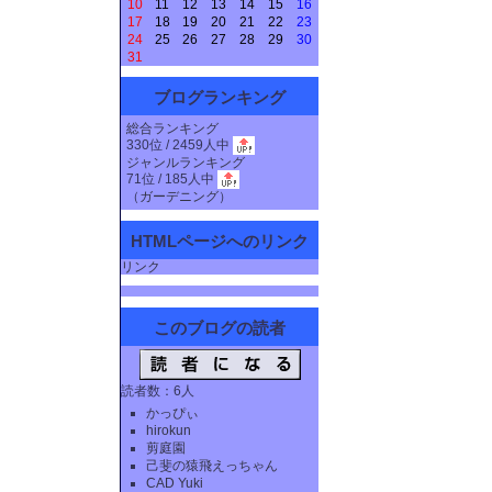
10
11
12
13
14
15
16
17
18
19
20
21
22
23
24
25
26
27
28
29
30
31
ブログランキング
総合ランキング
330位 / 2459人中
ジャンルランキング
71位 / 185人中
（
ガーデニング
）
HTMLページへのリンク
リンク
このブログの読者
読者数：6人
かっぴぃ
hirokun
剪庭園
己斐の猿飛えっちゃん
CAD Yuki