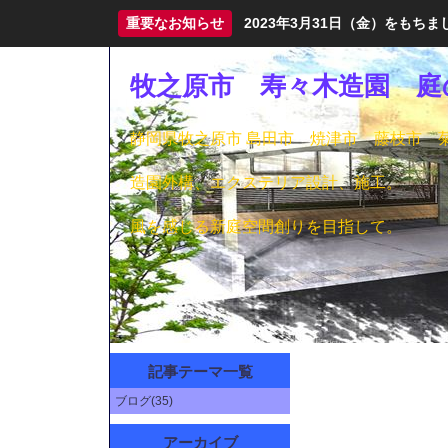
重要なお知らせ
2023年3月31日（金）をも
牧之原市 寿々木造園 庭
静岡県牧之原市 島田市 焼津市 藤枝市 
造園外構、エクステリア設計、施工。
風を感じる新庭空間創りを目指して。
記事テーマ一覧
ブログ(35)
アーカイブ