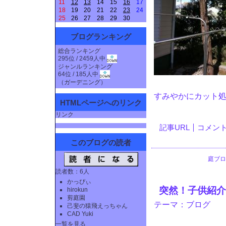
11
12
13
14
15
16
17
18
19
20
21
22
23
24
25
26
27
28
29
30
ブログランキング
総合ランキング
295位 / 2459人中
ジャンルランキング
64位 / 185人中
（
ガーデニング
）
すみやかにカット
HTMLページへのリンク
リンク
記事URL
コメント(
このブログの読者
庭ブロ
読者数：6人
かっぴぃ
突然！子供紹介
hirokun
剪庭園
テーマ：
ブログ
己斐の猿飛えっちゃん
CAD Yuki
一覧を見る