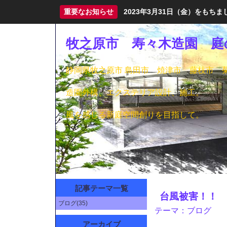
重要なお知らせ
2023年3月31日（金）をも
牧之原市 寿々木造園 庭
静岡県牧之原市 島田市 焼津市 藤枝市 
造園外構、エクステリア設計、施工。
風を感じる新庭空間創りを目指して。
記事テーマ一覧
台風被害！！
ブログ(35)
テーマ：
ブログ
アーカイブ