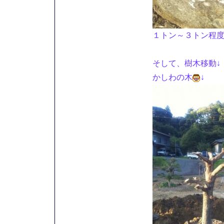
１トン～３トン程
そして、樹木移動↓
かしわの木
↓