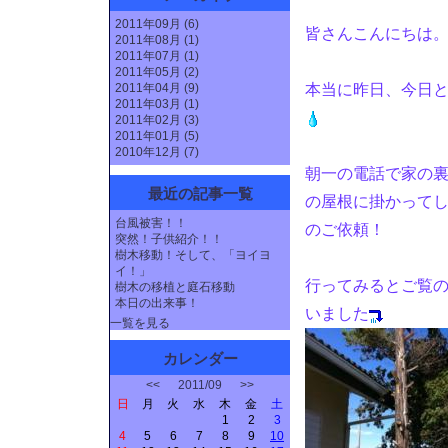
2011年09月 (6)
皆さんこんにちは
2011年08月 (1)
2011年07月 (1)
2011年05月 (2)
2011年04月 (9)
本当に昨日、今日
2011年03月 (1)
2011年02月 (3)
2011年01月 (5)
2010年12月 (7)
朝一の電話で家の
最近の記事一覧
の屋根に掛かって
台風被害！！
のご依頼！
突然！子供紹介！！
樹木移動！そして、「ヨイヨ
イ！」
行ってみるとご覧
樹木の移植と庭石移動
本日の出来事！
いました
一覧を見る
カレンダー
<<
2011/09
>>
日
月
火
水
木
金
土
1
2
3
4
5
6
7
8
9
10