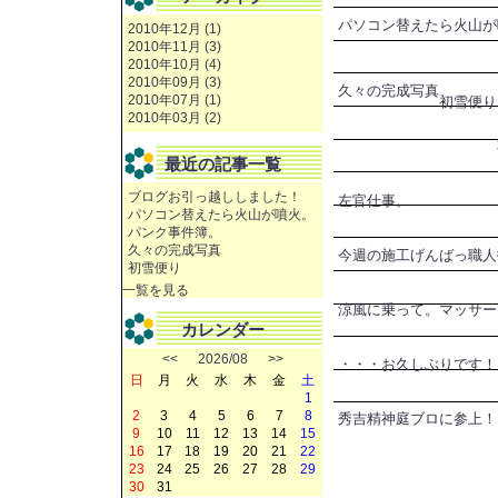
パソコン替えたら火山が
2010年12月 (1)
2010年11月 (3)
2010年10月 (4)
2010年09月 (3)
久々の完成写真
2010年07月 (1)
初雪便り
2010年03月 (2)
最近の記事一覧
ブログお引っ越ししました！
左官仕事。
パソコン替えたら火山が噴火。
パンク事件簿。
久々の完成写真
今週の施工げんばっ
職人
初雪便り
一覧を見る
涼風に乗って。
マッサー
カレンダー
<<
2026/08
>>
・・・お久しぶりです！
日
月
火
水
木
金
土
1
2
3
4
5
6
7
8
秀吉精神
庭ブロに参上！
9
10
11
12
13
14
15
16
17
18
19
20
21
22
23
24
25
26
27
28
29
30
31