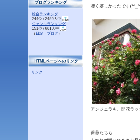
ブログランキング
凄く嬉しかったです(*^_^*
総合ランキング
244位 / 2459人中
ジャンルランキング
151位 / 661人中
（
日記・ブログ
）
HTMLページへのリンク
リンク
アンジェラも、開花ラッ
薔薇たちも