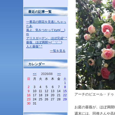
最近の記事一覧
一番花の開花を見逃しちゃっ
たあ
風よ、気をつかってねm(__)
m
アリスガーデン、ほぼ完成^ ^
薔薇、ほぼ満開〜(⌒▽⌒)
人と薔薇^ ^
一覧を見る
カレンダー
<<
2026/08
>>
日
月
火
水
木
金
土
1
2
3
4
5
6
7
8
9
10
11
12
13
14
15
アーチのピエール・ドゥ
16
17
18
19
20
21
22
23
24
25
26
27
28
29
30
31
お庭の薔薇が、ほぼ満開
週末には、同僚さんや高