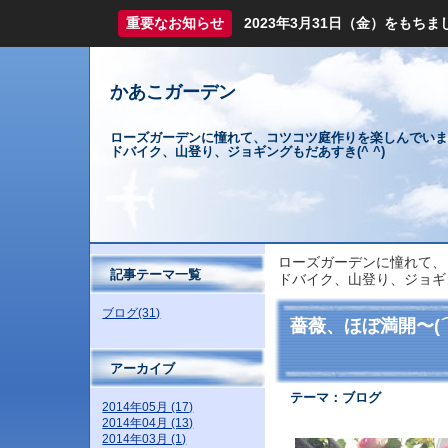
重要なお知らせ
2023年3月31日（金）をも
かあこガーデン
ローズガーデンに憧れて、コツコツ庭作りを楽しんでいま
ドバイク、山登り、ジョギングもだあすき(^ ^)
ローズガーデンに憧れて、
記事テーマ一覧
ドバイク、山登り、ジョギン
ブログ(31)
薔薇、ほぼ満開〜(
アーカイブ
テーマ：
ブログ
2014年05月 (17)
2014年04月 (13)
2014年03月 (1)