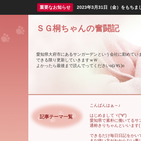
重要なお知らせ
2023年3月31日（金）をも
ＳＧ桐ちゃんの奮闘記
愛知県大府市にあるサンガーデンという会社に勤めていま
できる限り更新していきますｗＷ
よかったら最後まで読んでってくださいo(≧∀≦)o
こんばんはぁ～♪
はじめましてヾ(°∀°)
記事テーマ一覧
愛知県で素朴に働いてるサ
通称きりちゃんといいます(・∀
できるだけ毎日日記をかい
まだ使い方がわからない事