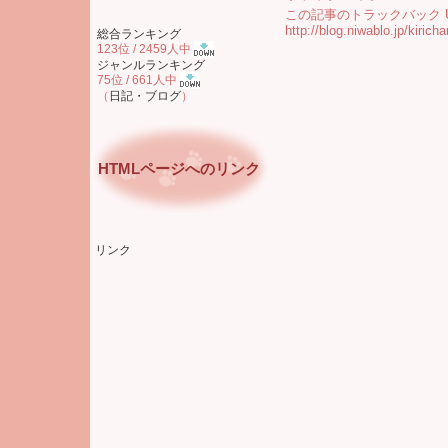
この記事のトラックバック UR
http://blog.niwablo.jp/kiric
総合ランキング
123位 / 2459人中
ジャンルランキング
75位 / 661人中
（
日記・ブログ
）
HTMLページへのリンク
リンク