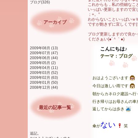
ブログ(326)
これからも，私の些細なこ
いっぱい更新しますので宜しく
；+。°
わからないこといっぱいｗ
アーカイブ
ですが飽きずに宜しくです(>ω
ブログ更新しますので良か
くださぁい(●´＾｀●)
2009年08月 (13)
こんにちは♪
2009年07月 (47)
テーマ：
ブログ
2009年06月 (44)
2009年05月 (2)
2009年04月 (11)
2009年03月 (52)
おはようございます
2009年02月 (63)
2009年01月 (50)
今日は激しい雨です
2008年12月 (44)
朝からカネロク建設へ行
行き帰りはお母さんの車
最近の記事一覧
返してからは歩き
ない
傘が
笑
追記。