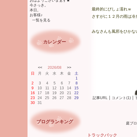
おはようございまぁす★
今さっき。
最終的にびしょ濡れｗ
本日。
お客様♪
さすがに１２月の雨は冷
一覧を見る
みなさんも風邪をひかな
カレンダー
<<
2026/08
>>
日
月
火
水
木
金
土
1
2
3
4
5
6
7
8
9
10
11
12
13
14
15
16
17
18
19
20
21
22
記事URL
コメント(1)
23
24
25
26
27
28
29
30
31
ブログランキング
庭ブロ
トラックバック