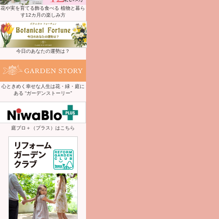
花や実を育てる飾る食べる 植物と暮ら
す12カ月の楽しみ方
今日のあなたの運勢は？
心ときめく幸せな人生は花・緑・庭に
ある “ガーデンストーリー”
庭ブロ＋（プラス）はこちら