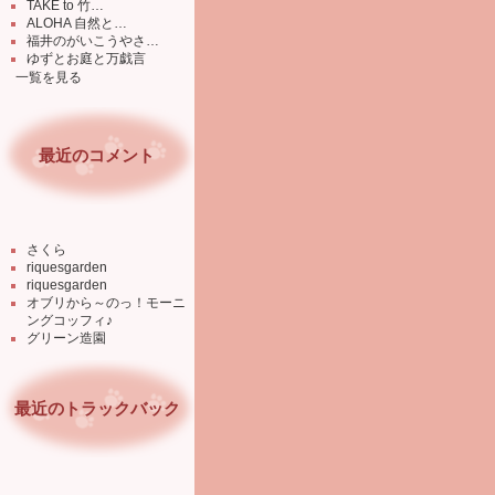
TAKE to 竹…
ALOHA 自然と…
福井のがいこうやさ…
ゆずとお庭と万戯言
一覧を見る
最近のコメント
さくら
riquesgarden
riquesgarden
オブリから～のっ！モーニ
ングコッフィ♪
グリーン造園
最近のトラックバック