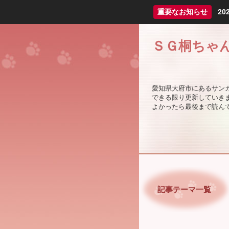
重要なお知らせ
2
ＳＧ桐ちゃ
愛知県大府市にあるサン
できる限り更新していき
よかったら最後まで読んでっ
記事テーマ一覧