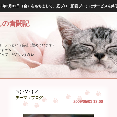
023年3月31日（金）をもちまして、庭ブロ（旧庭ブロ）はサービスを終
んの奮闘記
ガーデンという会社に勤めています♪
ますｗＷ
てくださいo(≧∀≦)o
ヽ(・∀・) ノ
テーマ：
ブログ
2009/05/01 13:00