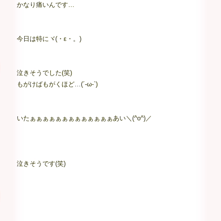
かなり痛いんです…
今日は特にヾ(・ε・。)
泣きそうでした(笑)
もがけばもがくほど…(´-ω-`)
いたぁぁぁぁぁぁぁぁぁぁぁぁぁあい＼(^o^)／
泣きそうです(笑)