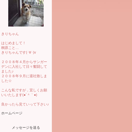
きりちゃん
はじめまして！
桐原こと…
きりちゃんです(･∀･)v
２００８年４月からサンガー
デンに入社して日々奮闘して
ました♪
２００８年９月に退社致しま
した☆
こんな私ですが，宜しくお願
いいたします(●´＾｀●)
良かったら見ていって下さい♪
ホームページ
メッセージを送る