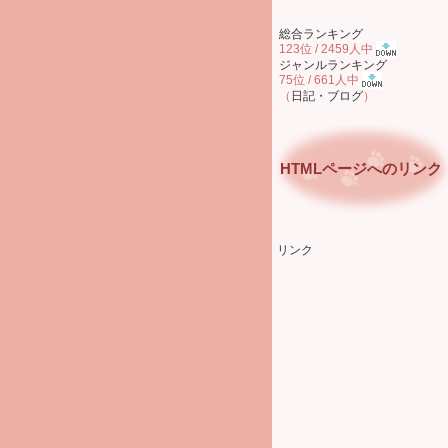
総合ランキング
123位 / 2459人中
ジャンルランキング
75位 / 661人中
（
日記・ブログ
）
HTMLページへのリンク
リンク