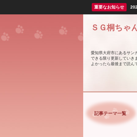
重要なお知らせ
2
ＳＧ桐ちゃ
愛知県大府市にあるサン
できる限り更新していき
よかったら最後まで読んでっ
記事テーマ一覧