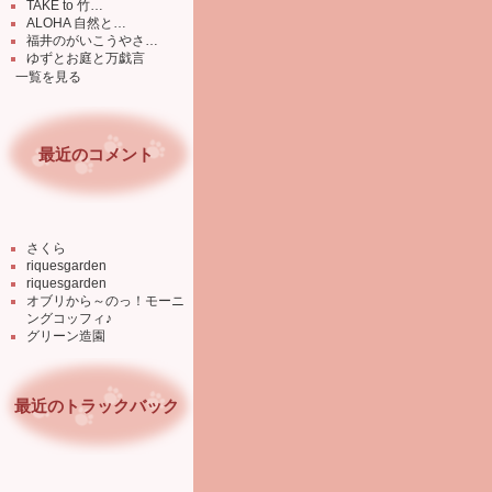
TAKE to 竹…
ALOHA 自然と…
福井のがいこうやさ…
ゆずとお庭と万戯言
一覧を見る
最近のコメント
さくら
riquesgarden
riquesgarden
オブリから～のっ！モーニ
ングコッフィ♪
グリーン造園
最近のトラックバック