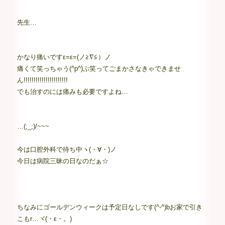
先生…
かなり痛いですε=ε=(ノ≧∇≦）ノ
痛くて笑っちゃう(^p^)ぷ笑ってごまかさなきゃできませ
ん!!!!!!!!!!!!!!!!!!!!!!
でも治すのには痛みも必要ですよね…
…(;_;)/~~~
今は口腔外科で待ち中ヽ(・∀・)ノ
今日は病院三昧の日なのだぁ☆
ちなみにゴールデンウィークは予定日なしです(^-^)bお家で引き
こもr…ヾ(・ε・。)