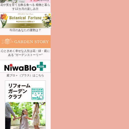
花や実を育てる飾る食べる 植物と暮ら
す12カ月の楽しみ方
今日のあなたの運勢は？
心ときめく幸せな人生は花・緑・庭に
ある “ガーデンストーリー”
庭ブロ＋（プラス）はこちら