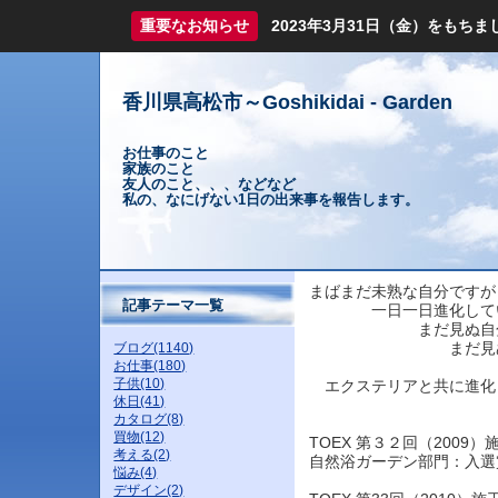
重要なお知らせ
2023年3月31日（金）をも
香川県高松市～Goshikidai - Garden
お仕事のこと
家族のこと
友人のこと、、、などなど
私の、なにげない1日の出来事を報告します。
まばまだ未熟な自分ですが
記事テーマ一覧
一日一日進化し
まだ見ぬ自分の最
まだ見ぬ会社の
ブログ(1140)
お仕事(180)
子供(10)
エクステリアと共に進化
休日(41)
カタログ(8)
買物(12)
TOEX 第３２回（2009
考える(2)
自然浴ガーデン部門：入選
悩み(4)
デザイン(2)