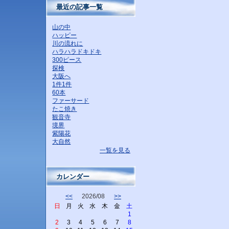
最近の記事一覧
山の中
ハッピー
川の流れに
ハラハラドキドキ
300ピース
探検
大阪へ
1件1件
60本
ファーサード
たこ焼き
観音寺
境界
紫陽花
大自然
一覧を見る
カレンダー
<<
2026/08
>>
日
月
火
水
木
金
土
1
2
3
4
5
6
7
8