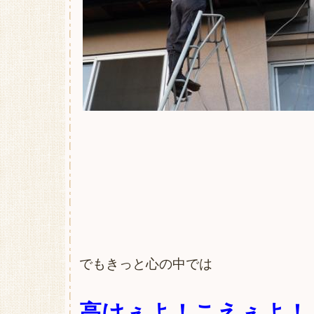
でもきっと心の中では
高けぇよ！こえぇよ！