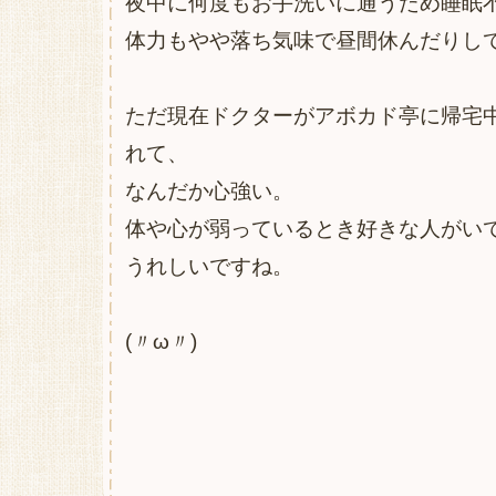
夜中に何度もお手洗いに通うため睡眠
体力もやや落ち気味で昼間休んだりしていま
ただ現在ドクターがアボカド亭に帰宅
れて、
なんだか心強い。
体や心が弱っているとき好きな人がい
うれしいですね。
(〃ω〃)