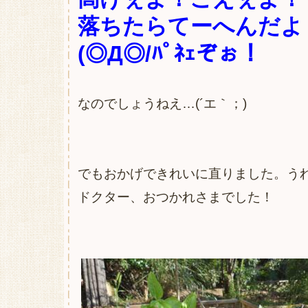
落ちたらてーへんだよ
(◎Д◎/ﾊﾟﾈｪぞぉ！
なのでしょうねえ…(´エ｀；)
でもおかげできれいに直りました。う
ドクター、おつかれさまでした！