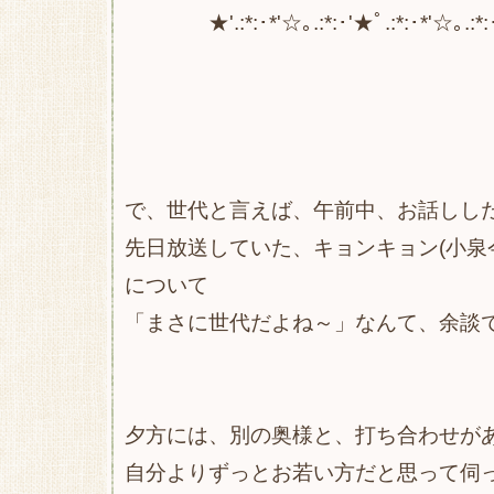
★'.:*:･*'☆｡.:*:･'★ﾟ.:*:･*'☆｡.:*:
で、世代と言えば、午前中、お話しし
先日放送していた、キョンキョン(小泉
について
「まさに世代だよね～」なんて、余談
夕方には、別の奥様と、打ち合わせが
自分よりずっとお若い方だと思って伺