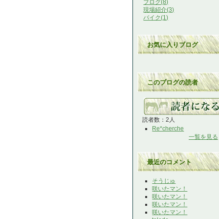
ブログ(8)
現場紹介(3)
バイク(1)
お気に入りブログ
このブログの読者
読者数：2人
Re*cherche
一覧を見る
最近のコメント
そうじゅ
咲いたマン！
咲いたマン！
咲いたマン！
咲いたマン！