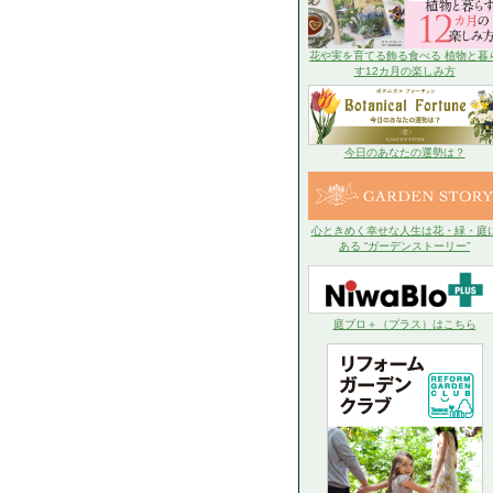
花や実を育てる飾る食べる 植物と暮
す12カ月の楽しみ方
今日のあなたの運勢は？
心ときめく幸せな人生は花・緑・庭
ある “ガーデンストーリー”
庭ブロ＋（プラス）はこちら