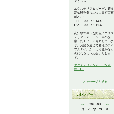
そうじゅ
エクステリア＆ガーデン蒼樹
高知県香美市土佐山田町百石
町2-2-8
TEL 0887-53-4393
FAX 0887-53-4437
高知県香美市を拠点にエクス
テリア＆ガーデン工事の提
案、施工に日々努力していま
す。お庭を通じて皆様のライ
フスタイルが、より豊かなも
のになるよう応援いたしま
す。
エクステリア＆ガーデン蒼
樹 HP
メッセージを送る
カレンダー
<<
2026/08
>>
日
月
火
水
木
金
1