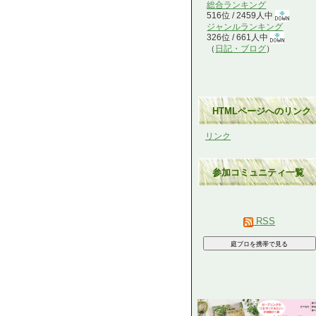
総合ランキング
516位 / 2459人中
ジャンルランキング
326位 / 661人中
（
日記・ブログ
）
HTMLページへのリンク
リンク
参加コミュニティ一覧
RSS