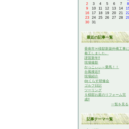
2
3
4
5
6
7
8
9
10
11
12
13
14
1
16
17
18
19
20
21
2
23
24
25
26
27
28
2
30
31
最近の記事一覧
香南市Ｈ様邸新築外構工事
着工しました。
謹賀新年!!
現場撮影
かっこぃぃ～乗馬！！
台風接近!!
現場紹介
deくらす研修会
ゴルフ日記
ツーリング
Ｓ様邸お庭のリフォーム完
成!!
一覧を見る
記事テーマ一覧