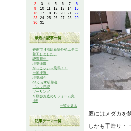
2
3
4
5
6
7
8
9
10
11
12
13
14
15
16
17
18
19
20
21
22
23
24
25
26
27
28
29
30
31
最近の記事一覧
香南市Ｈ様邸新築外構工事に
着工しました。
謹賀新年!!
現場撮影
かっこぃぃ～乗馬！！
台風接近!!
現場紹介
deくらす研修会
ゴルフ日記
ツーリング
Ｓ様邸お庭のリフォーム完
成!!
一覧を見る
庭にはメダカを
記事テーマ一覧
しかも手造り・・