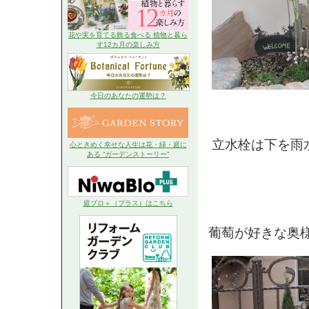
花や実を育てる飾る食べる 植物と暮ら
す12カ月の楽しみ方
今日のあなたの運勢は？
立水栓は下を雨
心ときめく幸せな人生は花・緑・庭に
ある “ガーデンストーリー”
庭ブロ＋（プラス）はこちら
葡萄が好きな奥