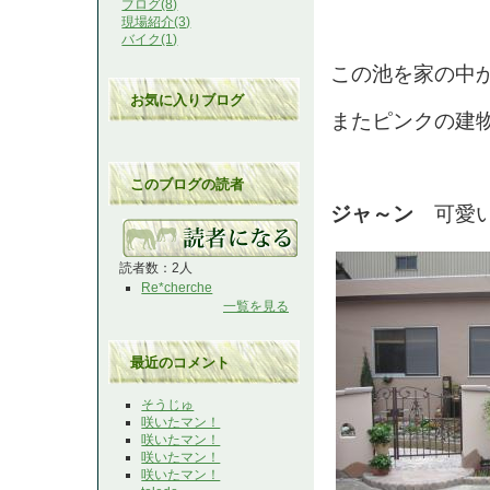
ブログ(8)
現場紹介(3)
バイク(1)
この池を家の中
お気に入りブログ
またピンクの建
このブログの読者
ジャ～ン
可愛い
読者数：2人
Re*cherche
一覧を見る
最近のコメント
そうじゅ
咲いたマン！
咲いたマン！
咲いたマン！
咲いたマン！