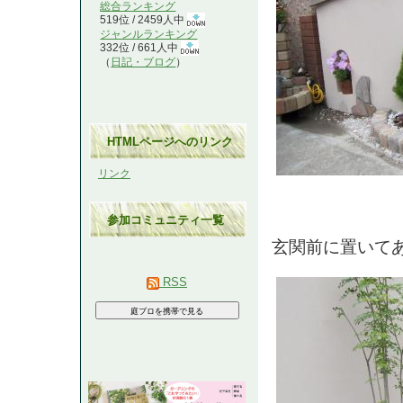
総合ランキング
519位 / 2459人中
ジャンルランキング
332位 / 661人中
（
日記・ブログ
）
HTMLページへのリンク
リンク
参加コミュニティ一覧
玄関前に置いて
RSS