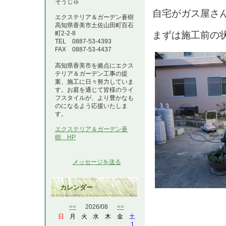
そうじゅ
自宅がガス屋さ
エクステリア＆ガーデン蒼樹
高知県香美市土佐山田町百石
まずは施工前の
町2-2-8
TEL 0887-53-4393
FAX 0887-53-4437
高知県香美市を拠点にエクス
テリア＆ガーデン工事の提
案、施工に日々努力していま
す。お庭を通じて皆様のライ
フスタイルが、より豊かなも
のになるよう応援いたしま
す。
エクステリア＆ガーデン蒼
樹 HP
メッセージを送る
カレンダー
<<
2026/08
>>
日
月
火
水
木
金
土
1