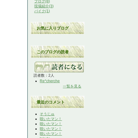
ブログ(8)
現場紹介(3)
バイク(1)
お気に入りブログ
このブログの読者
読者数：2人
Re*cherche
一覧を見る
最近のコメント
そうじゅ
咲いたマン！
咲いたマン！
咲いたマン！
咲いたマン！