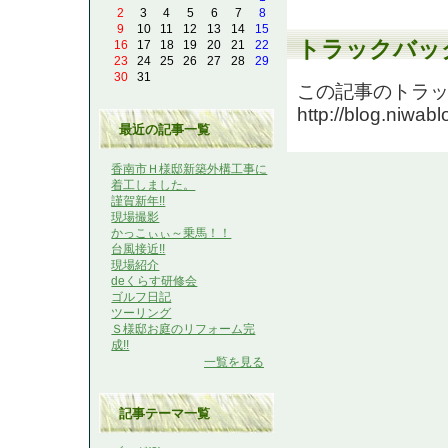
2
3
4
5
6
7
8
9
10
11
12
13
14
15
トラックバッ
16
17
18
19
20
21
22
23
24
25
26
27
28
29
30
31
この記事のトラック
http://blog.niwab
最近の記事一覧
香南市Ｈ様邸新築外構工事に
着工しました。
謹賀新年!!
現場撮影
かっこぃぃ～乗馬！！
台風接近!!
現場紹介
deくらす研修会
ゴルフ日記
ツーリング
Ｓ様邸お庭のリフォーム完
成!!
一覧を見る
記事テーマ一覧