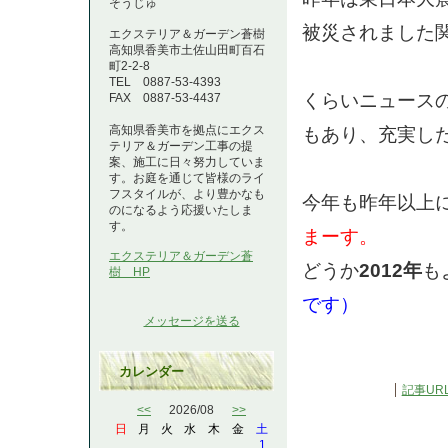
そうじゅ
被災されました
エクステリア＆ガーデン蒼樹
高知県香美市土佐山田町百石
町2-2-8
TEL 0887-53-4393
くらいニュース
FAX 0887-53-4437
もあり、充実し
高知県香美市を拠点にエクス
テリア＆ガーデン工事の提
案、施工に日々努力していま
す。お庭を通じて皆様のライ
フスタイルが、より豊かなも
今年も昨年以上
のになるよう応援いたしま
す。
まーす。
エクステリア＆ガーデン蒼
どうか
2012年
も
樹 HP
です）
メッセージを送る
カレンダー
記事UR
<<
2026/08
>>
日
月
火
水
木
金
土
1