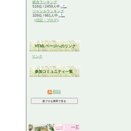
総合ランキング
516位 / 2459人中
ジャンルランキング
326位 / 661人中
（
日記・ブログ
）
HTMLページへのリンク
リンク
参加コミュニティ一覧
RSS