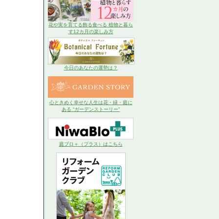
花や実を育てる飾る食べる 植物と暮ら
す12カ月の楽しみ方
今日のあなたの運勢は？
心ときめく幸せな人生は花・緑・庭に
ある “ガーデンストーリー”
庭ブロ＋（プラス）はこちら