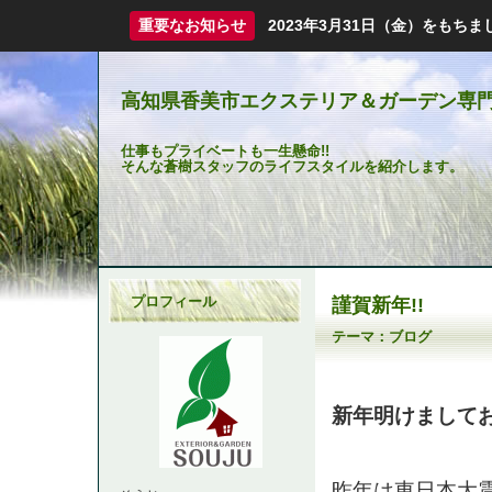
重要なお知らせ
2023年3月31日（金）をも
高知県香美市エクステリア＆ガーデン専門
仕事もプライベートも一生懸命!!
そんな蒼樹スタッフのライフスタイルを紹介します。
プロフィール
謹賀新年!!
テーマ：
ブログ
新年明けまして
昨年は東日本大