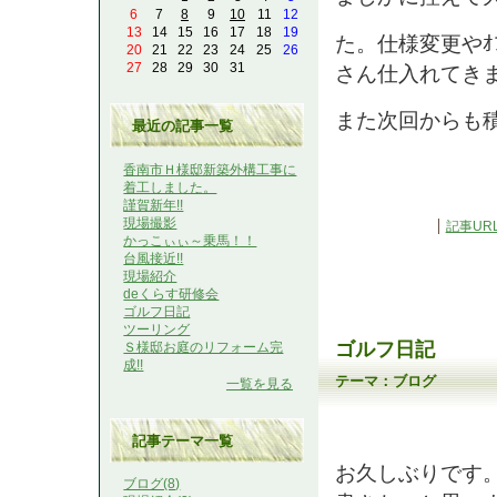
6
7
8
9
10
11
12
13
14
15
16
17
18
19
た。仕様変更やｵ
20
21
22
23
24
25
26
27
28
29
30
31
さん仕入れてき
また次回からも
最近の記事一覧
香南市Ｈ様邸新築外構工事に
着工しました。
謹賀新年!!
現場撮影
記事UR
かっこぃぃ～乗馬！！
台風接近!!
現場紹介
deくらす研修会
ゴルフ日記
ツーリング
ゴルフ日記
Ｓ様邸お庭のリフォーム完
成!!
テーマ：
ブログ
一覧を見る
記事テーマ一覧
お久しぶりです
ブログ(8)