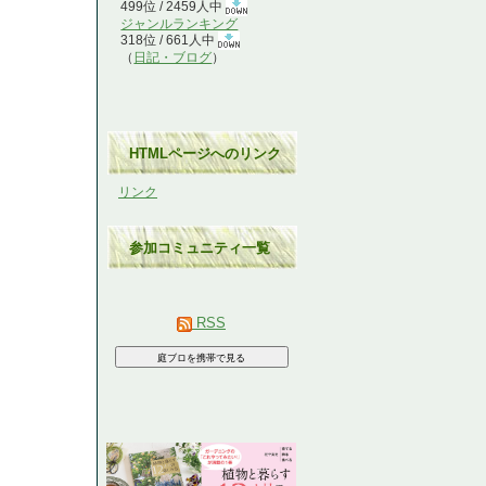
499位 / 2459人中
ジャンルランキング
318位 / 661人中
（
日記・ブログ
）
HTMLページへのリンク
リンク
参加コミュニティ一覧
RSS