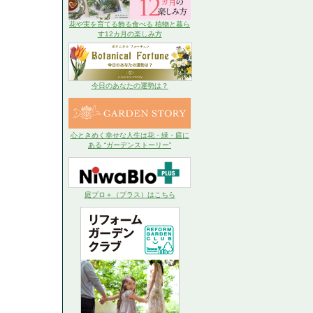
花や実を育てる飾る食べる 植物と暮ら
す12カ月の楽しみ方
今日のあなたの運勢は？
心ときめく幸せな人生は花・緑・庭に
ある “ガーデンストーリー”
庭ブロ＋（プラス）はこちら