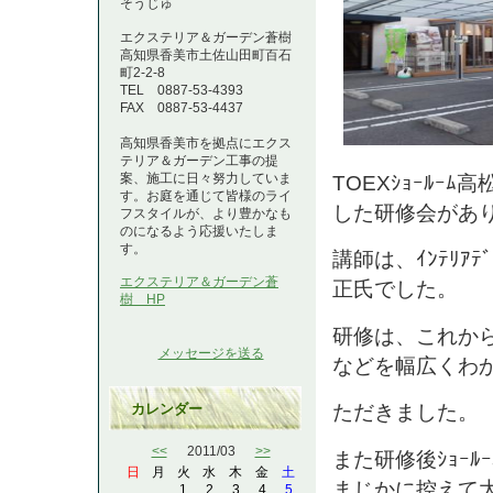
そうじゅ
エクステリア＆ガーデン蒼樹
高知県香美市土佐山田町百石
町2-2-8
TEL 0887-53-4393
FAX 0887-53-4437
高知県香美市を拠点にエクス
テリア＆ガーデン工事の提
案、施工に日々努力していま
TOEXｼｮｰﾙｰﾑ
す。お庭を通じて皆様のライ
した研修会があ
フスタイルが、より豊かなも
のになるよう応援いたしま
す。
講師は、ｲﾝﾃﾘｱﾃﾞ
エクステリア＆ガーデン蒼
正氏でした。
樹 HP
研修は、これからの
メッセージを送る
などを幅広くわ
ただきました。
カレンダー
<<
2011/03
>>
また研修後ｼｮｰﾙｰ
日
月
火
水
木
金
土
まじかに控えて
1
2
3
4
5