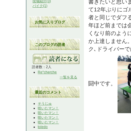
書きたいと思い
現場紹介(3)
バイク(1)
て12年ぶりにゴ
者と同じでダフ
お気に入りブログ
年ほど前までは
くなり前のよう
か上達しません。
このブログの読者
ク､ドライバー
読者数：2人
Re*cherche
一覧を見る
闘中です。
最近のコメント
そうじゅ
咲いたマン！
咲いたマン！
咲いたマン！
咲いたマン！
toledo