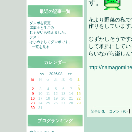
す。
最近の記事一覧
花より野菜の私で
ダンボを変更
作りをしています
腐葉土と生ごみ
じゃがいも植えました。
テスト
むずかしそうです
はじめましてダンボです。
して堆肥にしてい
一覧を見る
らいながら楽しん
カレンダー
http://namagomine
<<
2026/08
>>
日
月
火
水
木
金
土
1
2
3
4
5
6
7
8
9
10
11
12
13
14
15
16
17
18
19
20
21
22
23
24
25
26
27
28
29
30
31
記事URL
コメント(0)
ブログランキング