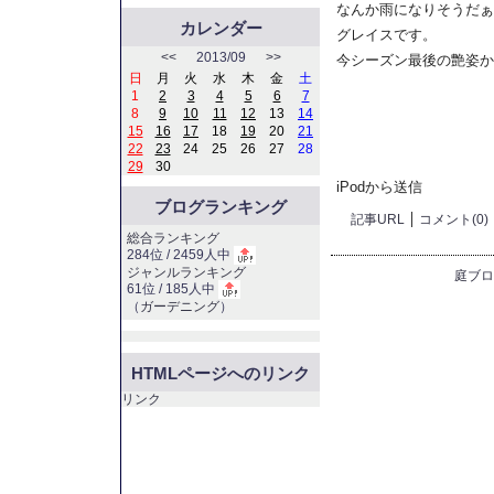
なんか雨になりそうだぁ
カレンダー
グレイスです。
<<
2013/09
>>
今シーズン最後の艶姿かなぁ
日
月
火
水
木
金
土
1
2
3
4
5
6
7
8
9
10
11
12
13
14
15
16
17
18
19
20
21
22
23
24
25
26
27
28
29
30
iPodから送信
ブログランキング
記事URL
コメント(0)
総合ランキング
284位 / 2459人中
ジャンルランキング
庭ブロ
61位 / 185人中
（
ガーデニング
）
HTMLページへのリンク
リンク