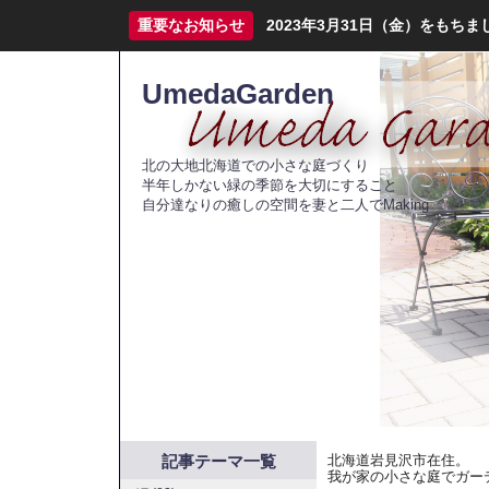
重要なお知らせ
2023年3月31日（金）をも
UmedaGarden
北の大地北海道での小さな庭づくり
半年しかない緑の季節を大切にすること
自分達なりの癒しの空間を妻と二人でMaking
記事テーマ一覧
北海道岩見沢市在住。
我が家の小さな庭でガー