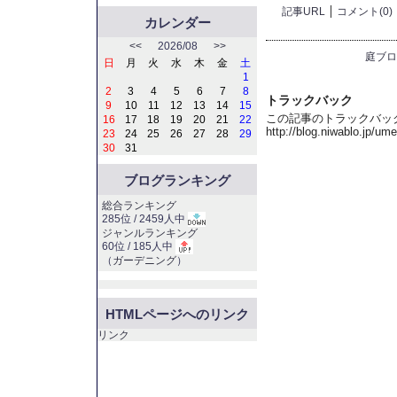
記事URL
コメント(0)
カレンダー
<<
2026/08
>>
庭ブロ
日
月
火
水
木
金
土
1
2
3
4
5
6
7
8
トラックバック
9
10
11
12
13
14
15
この記事のトラックバック 
16
17
18
19
20
21
22
http://blog.niwablo.jp/u
23
24
25
26
27
28
29
30
31
ブログランキング
総合ランキング
285位 / 2459人中
ジャンルランキング
60位 / 185人中
（
ガーデニング
）
HTMLページへのリンク
リンク