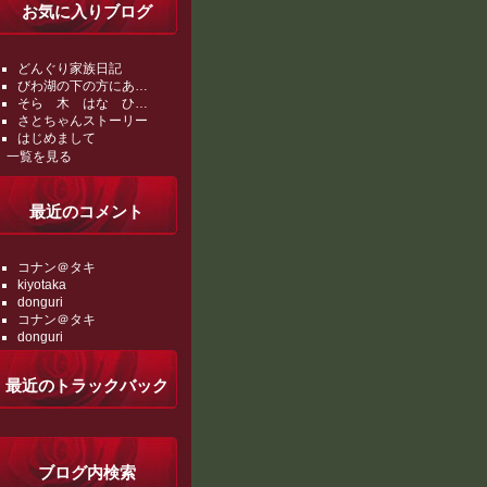
お気に入りブログ
どんぐり家族日記
びわ湖の下の方にあ…
そら 木 はな ひ…
さとちゃんストーリー
はじめまして
一覧を見る
最近のコメント
コナン＠タキ
kiyotaka
donguri
コナン＠タキ
donguri
最近のトラックバック
ブログ内検索