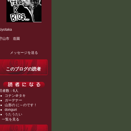
kiyotaka
守山市 造園
メッセージを送る
このブログの読者
読者数：6人
コナン＠タキ
ガーデナー
山形の に～のです！
donguri
うたうたい
一覧を見る