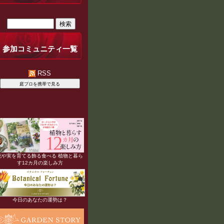
参加コミュニティ一覧
RSS
花や実を育てる飾る食べる 植物と暮ら
す12カ月の楽しみ方
今日のあなたの運勢は？