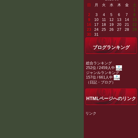
日
月
火
水
木
金
土
1
2
3
4
5
6
7
8
9
10
11
12
13
14
15
16
17
18
19
20
21
22
23
24
25
26
27
28
29
30
31
ブログランキング
総合ランキング
252位 / 2459人中
ジャンルランキング
157位 / 661人中
（
日記・ブログ
）
HTMLページへのリンク
リンク