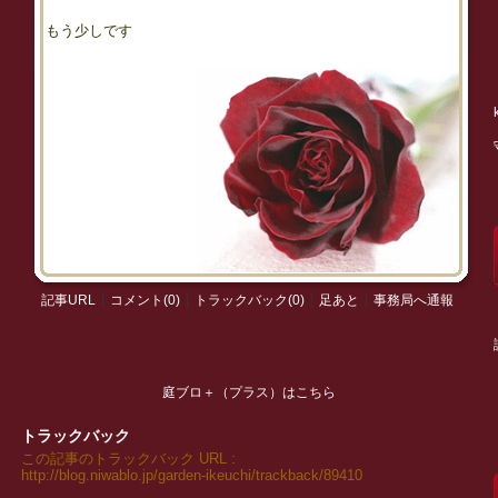
もう少しです
記事URL
コメント(0)
トラックバック(0)
足あと
事務局へ通報
庭ブロ＋（プラス）はこちら
トラックバック
この記事のトラックバック URL :
http://blog.niwablo.jp/garden-ikeuchi/trackback/89410