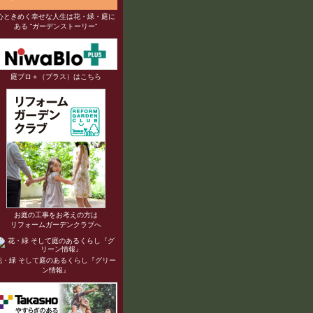
心ときめく幸せな人生は花・緑・庭に
ある “ガーデンストーリー”
庭ブロ＋（プラス）はこちら
お庭の工事をお考えの方は
リフォームガーデンクラブへ
花・緑 そして庭のあるくらし『グリー
ン情報』