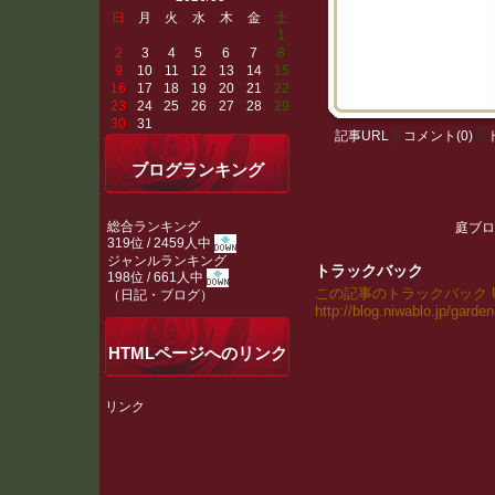
日
月
火
水
木
金
土
1
2
3
4
5
6
7
8
9
10
11
12
13
14
15
16
17
18
19
20
21
22
23
24
25
26
27
28
29
30
31
記事URL
コメント(0)
ブログランキング
総合ランキング
庭ブロ
319位 / 2459人中
ジャンルランキング
トラックバック
198位 / 661人中
この記事のトラックバック UR
（
日記・ブログ
）
http://blog.niwablo.jp/garde
HTMLページへのリンク
リンク