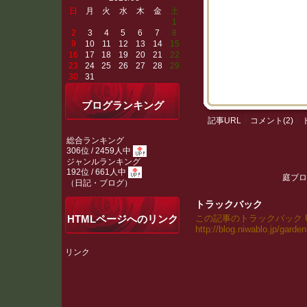
日
月
火
水
木
金
土
1
2
3
4
5
6
7
8
9
10
11
12
13
14
15
16
17
18
19
20
21
22
23
24
25
26
27
28
29
30
31
ブログランキング
記事URL
コメント(2)
総合ランキング
306位 / 2459人中
ジャンルランキング
192位 / 661人中
庭ブロ
（
日記・ブログ
）
トラックバック
この記事のトラックバック UR
HTMLページへのリンク
http://blog.niwablo.jp/garde
リンク