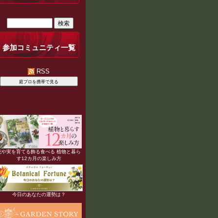
参加コミュニティ一覧
RSS
花や実を育てる飾る食べる 植物と暮ら
す12カ月の楽しみ方
今日のあなたの運勢は？