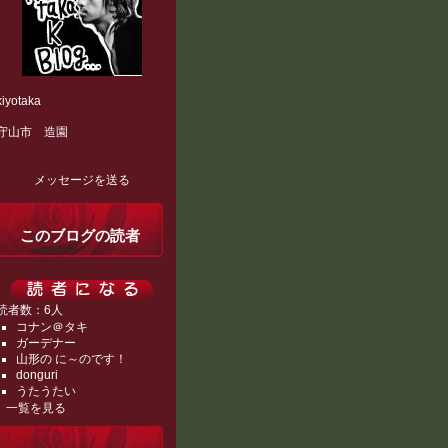
kiyotaka
守山市 造園
メッセージを送る
このブログの読者
読者数：6人
コナン＠タキ
ガーデナー
山形の に～のです！
donguri
うたうたい
一覧を見る