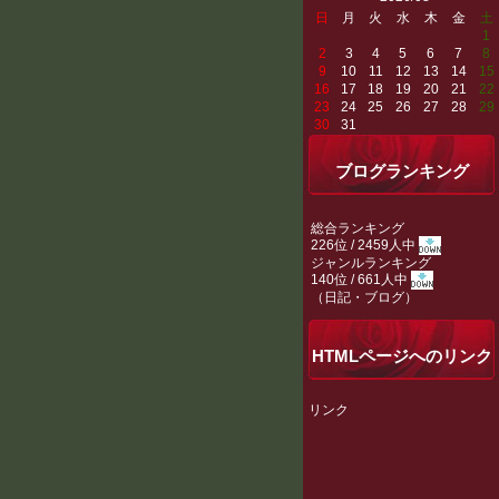
日
月
火
水
木
金
土
1
2
3
4
5
6
7
8
9
10
11
12
13
14
15
16
17
18
19
20
21
22
23
24
25
26
27
28
29
30
31
ブログランキング
総合ランキング
226位 / 2459人中
ジャンルランキング
140位 / 661人中
（
日記・ブログ
）
HTMLページへのリンク
リンク