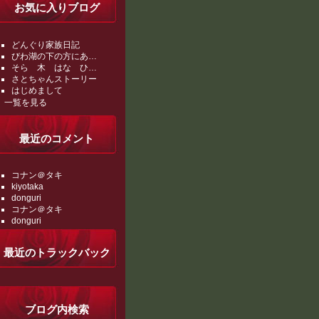
お気に入りブログ
どんぐり家族日記
びわ湖の下の方にあ…
そら 木 はな ひ…
さとちゃんストーリー
はじめまして
一覧を見る
最近のコメント
コナン＠タキ
kiyotaka
donguri
コナン＠タキ
donguri
最近のトラックバック
ブログ内検索