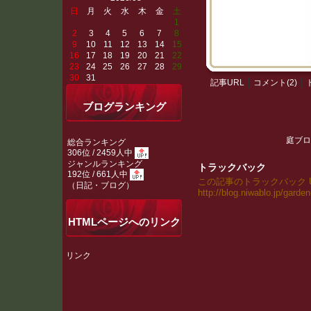
日
月
火
水
木
金
土
1
2
3
4
5
6
7
8
9
10
11
12
13
14
15
16
17
18
19
20
21
22
23
24
25
26
27
28
29
30
31
記事URL
コメント(2)
ブログランキング
庭ブロ
総合ランキング
306位 / 2459人中
ジャンルランキング
トラックバック
192位 / 661人中
この記事のトラックバック UR
（
日記・ブログ
）
http://blog.niwablo.jp/garde
HTMLページへのリンク
リンク