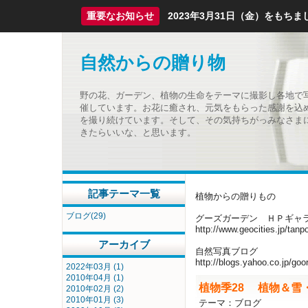
重要なお知らせ
2023年3月31日（金）をも
自然からの贈り物
野の花、ガーデン、植物の生命をテーマに撮影し各地で
催しています。お花に癒され、元気をもらった感謝を込
を撮り続けています。そして、その気持ちがっみなさま
きたらいいな、と思います。
記事テーマ一覧
植物からの贈りもの
ブログ(29)
グーズガーデン ＨＰギャ
http://www.geocities.jp/tan
アーカイブ
自然写真ブログ
http://blogs.yahoo.co.jp/goor
2022年03月 (1)
2010年04月 (1)
植物季28 植物＆雪
2010年02月 (2)
2010年01月 (3)
テーマ：
ブログ