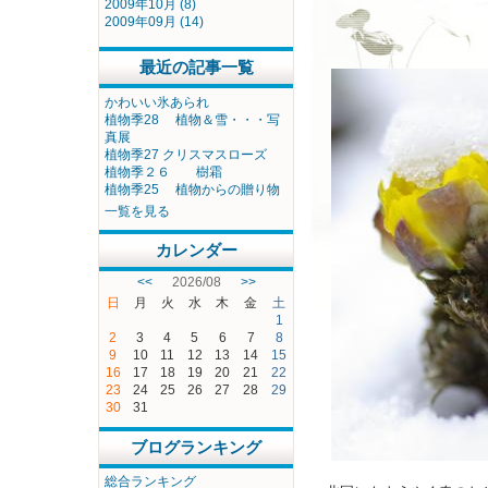
2009年10月 (8)
2009年09月 (14)
最近の記事一覧
かわいい氷あられ
植物季28 植物＆雪・・・写
真展
植物季27 クリスマスローズ
植物季２６ 樹霜
植物季25 植物からの贈り物
一覧を見る
カレンダー
<<
2026/08
>>
日
月
火
水
木
金
土
1
2
3
4
5
6
7
8
9
10
11
12
13
14
15
16
17
18
19
20
21
22
23
24
25
26
27
28
29
30
31
ブログランキング
総合ランキング