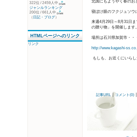
北国にもようやく春のお
322位 / 2459人中
ジャンルランキング
寝ぼけ眼のフクジュソウ
200位 / 661人中
（
日記・ブログ
）
来週4月29日～8月3
の贈り物」を開催します
HTMLページへのリンク
場所は石川県加賀市・・
リンク
http://www.kagashi-ss.co
もしも、お近くにいらし
記事URL
コメント(0)