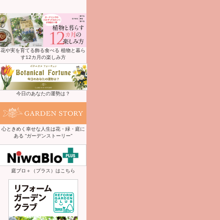
花や実を育てる飾る食べる 植物と暮ら
す12カ月の楽しみ方
今日のあなたの運勢は？
心ときめく幸せな人生は花・緑・庭に
ある “ガーデンストーリー”
庭ブロ＋（プラス）はこちら