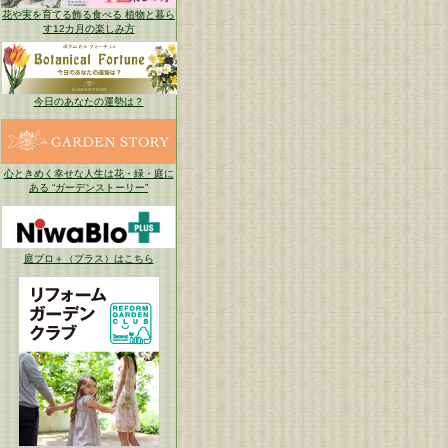
花や実を育てる飾る食べる 植物と暮ら
す12カ月の楽しみ方
今日のあなたの運勢は？
心ときめく幸せな人生は花・緑・庭に
ある “ガーデンストーリー”
庭ブロ＋（プラス）はこちら