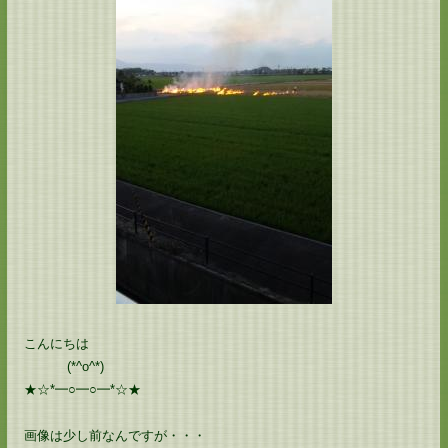
こんにちは
(*^o^*)
★☆*━○━○━*☆★
画像は少し前なんですが・・・