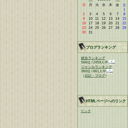
日
月
火
水
木
金
土
1
2
3
4
5
6
7
8
9
10
11
12
13
14
15
16
17
18
19
20
21
22
23
24
25
26
27
28
29
30
31
ブログランキング
総合ランキング
566位 / 2459人中
ジャンルランキング
360位 / 661人中
（
日記・ブログ
）
HTMLページへのリンク
リンク