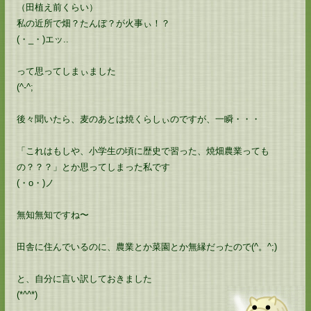
（田植え前くらい）
私の近所で畑？たんぼ？が火事ぃ！？
(・_・)エッ..
って思ってしまぃました
(^-^;
後々聞いたら、麦のあとは焼くらしぃのですが、一瞬・・・
「これはもしや、小学生の頃に歴史で習った、焼畑農業っても
の？？？」とか思ってしまった私です
(・o・)ノ
無知無知ですね〜
田舎に住んでいるのに、農業とか菜園とか無縁だったので(^。^;)
と、自分に言い訳しておきました
(*^^*)