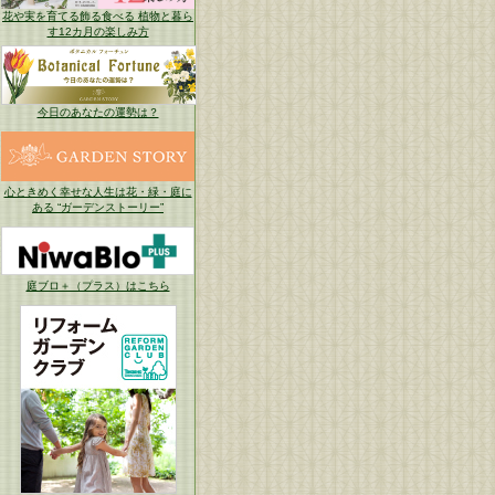
花や実を育てる飾る食べる 植物と暮ら
す12カ月の楽しみ方
今日のあなたの運勢は？
心ときめく幸せな人生は花・緑・庭に
ある “ガーデンストーリー”
庭ブロ＋（プラス）はこちら