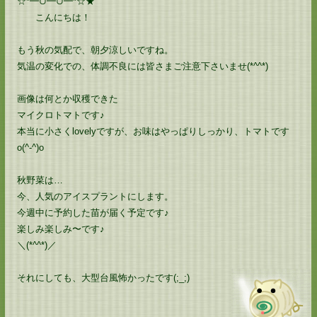
☆*━∪━∪━*☆★
こんにちは！
もう秋の気配で、朝夕涼しいですね。
気温の変化での、体調不良には皆さまご注意下さいませ(*^^*)
画像は何とか収穫できた
マイクロトマトです♪
本当に小さくlovelyですが、お味はやっぱりしっかり、トマトです
o(^-^)o
秋野菜は…
今、人気のアイスプラントにします。
今週中に予約した苗が届く予定です♪
楽しみ楽しみ〜です♪
＼(*^^*)／
それにしても、大型台風怖かったです(;_;)