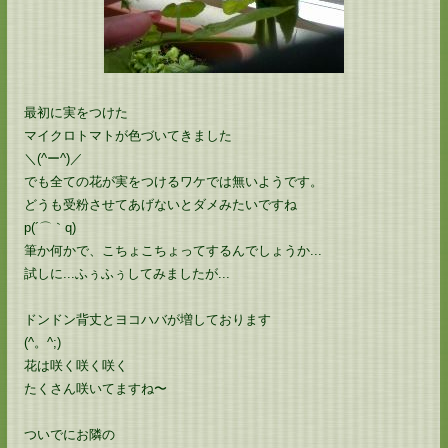
最初に実をつけた
マイクロトマトが色づいてきました
＼(^ー^)／
でも全ての花が実をつけるワケでは無いようです。
どうも受粉させてあげないとダメみたいですね
p(´⌒｀q)
筆か何かで、こちょこちょってするんでしょうか...
試しに...ふぅふぅしてみましたが...
ドンドン背丈とヨコハバが増しております
(^。^;)
花は咲く咲く咲く
たくさん咲いてますね〜
ついでにお隣の