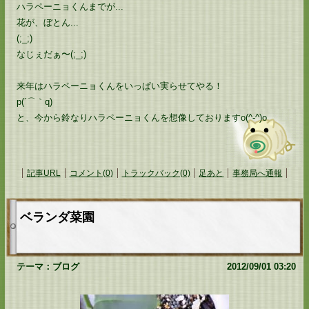
ハラペーニョくんまでが...
花が、ぼとん...
(;_;)
なじぇだぁ〜(;_;)
来年はハラペーニョくんをいっぱい実らせてやる！
p(´⌒｀q)
と、今から鈴なりハラペーニョくんを想像しておりますo(^-^)o
記事URL
コメント(0)
トラックバック(0)
足あと
事務局へ通報
ベランダ菜園
テーマ：
ブログ
2012/09/01 03:20