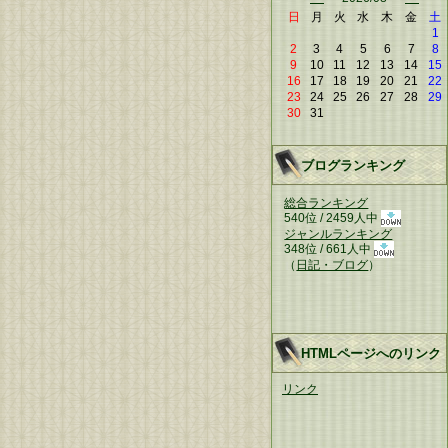
日
月
火
水
木
金
土
1
2
3
4
5
6
7
8
9
10
11
12
13
14
15
16
17
18
19
20
21
22
23
24
25
26
27
28
29
30
31
ブログランキング
総合ランキング
540位 / 2459人中
ジャンルランキング
348位 / 661人中
（
日記・ブログ
）
HTMLページへのリンク
リンク