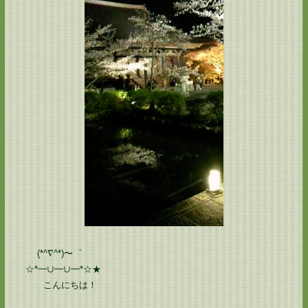
(*^∇^*)〜゜
☆*━∪━∪━*☆★
こんにちは！