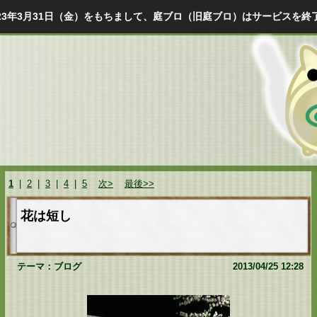
023年3月31日（金）をもちまして、庭ブロ（旧庭ブロ）はサービスを終
1
|
2
|
3
|
4
|
5
次>
最後>>
花は短し
テーマ：
ブログ
2013/04/25 12:28