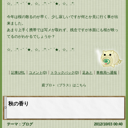
☆。.:*:・'゜★。☆。.:*:・'゜★。☆。.:*:
今年は桜の散るのが早く、少し寂しいですが何とか見に行く事が出
来ました。
あまり上手く携帯では写メが取れず、残念ですが水面にも桜が映っ
てるのがわかるでしょうか？
☆。.:*:・'゜★。☆。.:*:・'゜★。☆。.:*:
記事URL
コメント(0)
トラックバック(0)
足あと
事務局へ通報
庭ブロ＋（プラス）はこちら
秋の香り
テーマ：
ブログ
2012/10/03 00:40