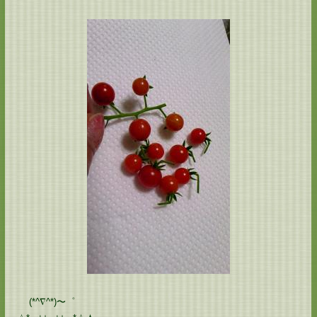
(*^∇^*)〜゜