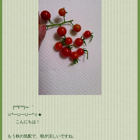
(*^∇^*)〜゜
☆*━∪━∪━*☆★
こんにちは！
もう秋の気配で、朝夕涼しいですね。