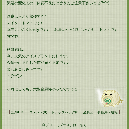
気温の変化での、体調不良には皆さまご注意下さいませ(*^^*)
画像は何とか収穫できた
マイクロトマトです♪
本当に小さくlovelyですが、お味はやっぱりしっかり、トマトです
o(^-^)o
秋野菜は…
今、人気のアイスプラントにします。
今週中に予約した苗が届く予定です♪
楽しみ楽しみ〜です♪
＼(*^^*)／
それにしても、大型台風怖かったです(;_;)
記事URL
コメント(0)
トラックバック(0)
足あと
事務局へ通報
庭ブロ＋（プラス）はこちら