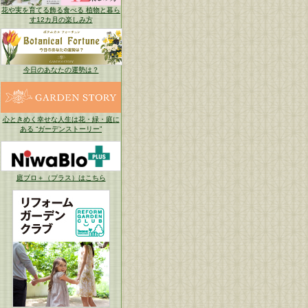
花や実を育てる飾る食べる 植物と暮ら
す12カ月の楽しみ方
今日のあなたの運勢は？
心ときめく幸せな人生は花・緑・庭に
ある “ガーデンストーリー”
庭ブロ＋（プラス）はこちら