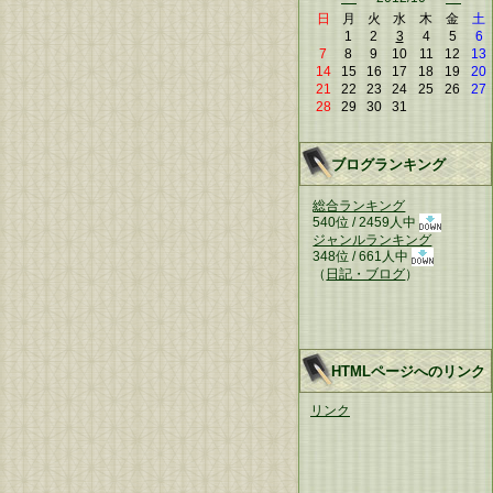
日
月
火
水
木
金
土
1
2
3
4
5
6
7
8
9
10
11
12
13
14
15
16
17
18
19
20
21
22
23
24
25
26
27
28
29
30
31
ブログランキング
総合ランキング
540位 / 2459人中
ジャンルランキング
348位 / 661人中
（
日記・ブログ
）
HTMLページへのリンク
リンク