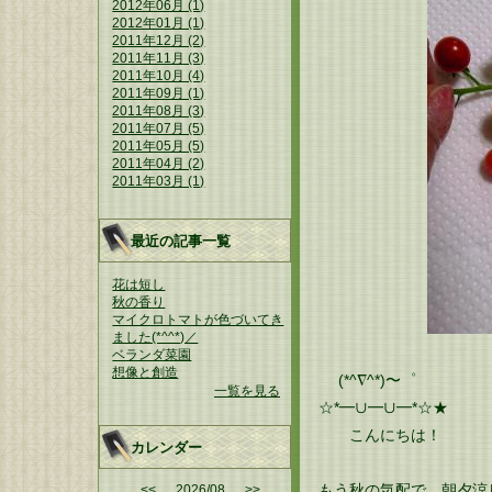
2012年06月 (1)
2012年01月 (1)
2011年12月 (2)
2011年11月 (3)
2011年10月 (4)
2011年09月 (1)
2011年08月 (3)
2011年07月 (5)
2011年05月 (5)
2011年04月 (2)
2011年03月 (1)
最近の記事一覧
花は短し
秋の香り
マイクロトマトが色づいてき
ました(*^^*)／
ベランダ菜園
想像と創造
(*^∇^*)〜゜
一覧を見る
☆*━∪━∪━*☆★
こんにちは！
カレンダー
もう秋の気配で、朝夕涼
<<
2026/08
>>