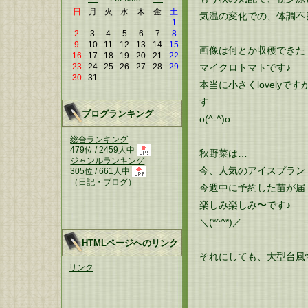
日
月
火
水
木
金
土
気温の変化での、体調不良
1
2
3
4
5
6
7
8
9
10
11
12
13
14
15
画像は何とか収穫できた
16
17
18
19
20
21
22
マイクロトマトです♪
23
24
25
26
27
28
29
30
31
本当に小さくlovely
す
ブログランキング
o(^-^)o
総合ランキング
479位 / 2459人中
秋野菜は…
ジャンルランキング
今、人気のアイスプラン
305位 / 661人中
（
日記・ブログ
）
今週中に予約した苗が届
楽しみ楽しみ〜です♪
＼(*^^*)／
HTMLページへのリンク
それにしても、大型台風怖か
リンク