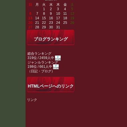
日
月
火
水
木
金
土
1
2
3
4
5
6
7
8
9
10
11
12
13
14
15
16
17
18
19
20
21
22
23
24
25
26
27
28
29
30
31
ブログランキング
総合ランキング
319位 / 2459人中
ジャンルランキング
198位 / 661人中
（
日記・ブログ
）
HTMLページへのリンク
リンク