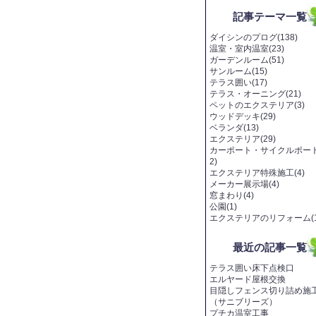
記事テーマ一覧
ダイシンのプログ(138)
温室・室内温室(23)
ガーデンルーム(51)
サンルーム(15)
テラス囲い(17)
テラス・オーニング(21)
ペットのエクステリア(3)
ウッドデッキ(29)
ベランダ(13)
エクステリア(29)
カーポート・サイクルポート
2)
エクステリア特殊施工(4)
メーカー展示場(4)
窓まわり(4)
公園(1)
エクステリアのリフォーム(1
最近の記事一覧
テラス囲い床下点検口
エルヤード屋根交換
目隠しフェンス切り詰め施
（サニブリーズ）
プチカ温室工事