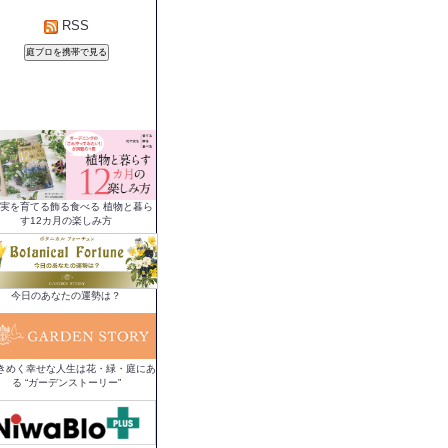
RSS
実を育てる飾る食べる 植物と暮ら
す12カ月の楽しみ方
今日のあなたの運勢は？
きめく幸せな人生は花・緑・庭にあ
る “ガーデンストーリー”