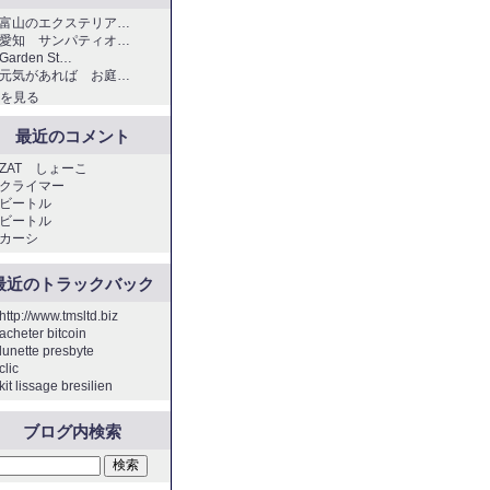
富山のエクステリア…
愛知 サンパティオ…
Garden St…
元気があれば お庭…
を見る
最近のコメント
ZAT しょーこ
クライマー
ビートル
ビートル
カーシ
最近のトラックバック
http://www.tmsltd.biz
acheter bitcoin
lunette presbyte
clic
kit lissage bresilien
ブログ内検索