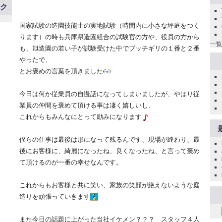
ンク
国家試験の造園技能士の実地試験（時間内に小さな坪庭をつく
ります）の時も兵庫県造園組合の試験官の方や、役員の方から
一覧
も、旭造園の若い子が試験受けた中でブッチギリの１番と２番
やったで、
とお褒めの言葉を頂きました
今日は何か従業員の自慢話になってしまいましたが、やはり従
業員の仲間を褒めて頂ける事は凄く嬉しいし、
これからもみんなにとって励みになります
僕らの仕事は最後は形になって残るんです、現場が終わり、最
後にお客様に、綺麗になったね、良くなったね、と言って褒め
て頂けるのが一番の幸せなんです。
これからもお客様と共に笑い、家族の笑顔が絶えないような庭
造りを頑張っていきます
また今日の話題に上がった当社イケメン？？？ スタッフ４人