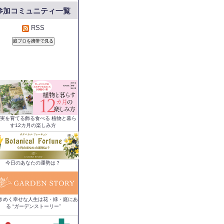
参加コミュニティ一覧
RSS
実を育てる飾る食べる 植物と暮ら
す12カ月の楽しみ方
今日のあなたの運勢は？
きめく幸せな人生は花・緑・庭にあ
る “ガーデンストーリー”