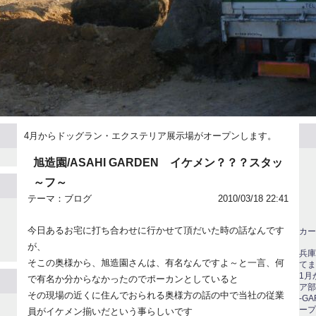
4月からドッグラン・エクステリア展示場がオープンします。
旭造園/ASAHI GARDEN イケメン？？？スタッ
～フ～
テーマ：
ブログ
2010/03/18 22:41
今日あるお宅に打ち合わせに行かせて頂だいた時の話なんです
カー
が、
兵庫
そこの奥様から、旭造園さんは、有名なんですよ～と一言、何
てま
1月
で有名か分からなかったのでポーカンとしていると
ア部
その現場の近くに住んでおられる奥様方の話の中で当社の従業
-G
ープ
員がイケメン揃いだという事らしいです