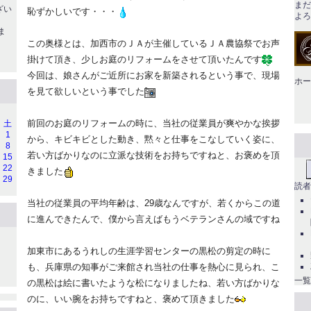
まだ
ざい
恥ずかしいです・・・
よろ
ま
この奥様とは、加西市のＪＡが主催しているＪＡ農協祭でお声
掛けて頂き、少しお庭のリフォームをさせて頂いたんです
今回は、娘さんがご近所にお家を新築されるという事で、現場
ホー
を見て欲しいという事でした
前回のお庭のリフォームの時に、当社の従業員が爽やかな挨拶
土
1
から、キビキビとした動き、黙々と仕事をこなしていく姿に、
8
若い方ばかりなのに立派な技術をお持ちですねと、お褒めを頂
15
22
きました
29
読者
当社の従業員の平均年齢は、29歳なんですが、若くからこの道
に進んできたんで、僕から言えばもうベテランさんの域ですね
加東市にあるうれしの生涯学習センターの黒松の剪定の時に
も、兵庫県の知事がご来館され当社の仕事を熱心に見られ、こ
一覧
の黒松は絵に書いたような松になりましたね、若い方ばかりな
のに、いい腕をお持ちですねと、褒めて頂きました