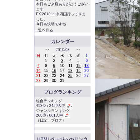
本日もご来店ありがとうござい
ます
EX 2010 in 中四国行ってきま
した。
今日も快晴ですね
一覧を見る
カレンダー
<<
2010/03
>>
日
月
火
水
木
金
土
1
2
3
4
5
6
7
8
9
10
11
12
13
14
15
16
17
18
19
20
21
22
23
24
25
26
27
28
29
30
31
ブログランキング
総合ランキング
413位 / 2459人中
ジャンルランキング
260位 / 661人中
（
日記・ブログ
）
HTMLページへのリンク