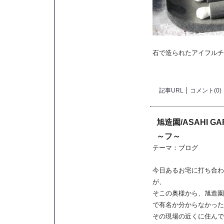
石で造られたアイフルチ
記事URL
コメント(0)
旭造園/ASAHI 
～フ～
テーマ：
ブログ
今日あるお宅に打ち合わ
が、
そこの奥様から、旭造園
で有名か分からなかった
その現場の近くに住んで