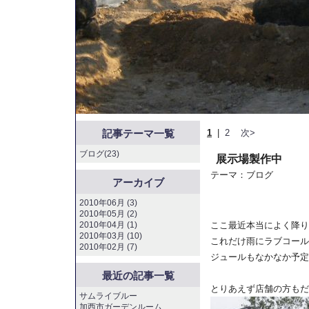
記事テーマ一覧
1
|
2
次>
ブログ(23)
展示場製作中
テーマ：
ブログ
アーカイブ
2010年06月 (3)
2010年05月 (2)
2010年04月 (1)
ここ最近本当によく降り
2010年03月 (10)
これだけ雨にラブコール
2010年02月 (7)
ジュールもなかなか予定
最近の記事一覧
とりあえず店舗の方もだ
サムライブルー
加西市ガーデンルーム