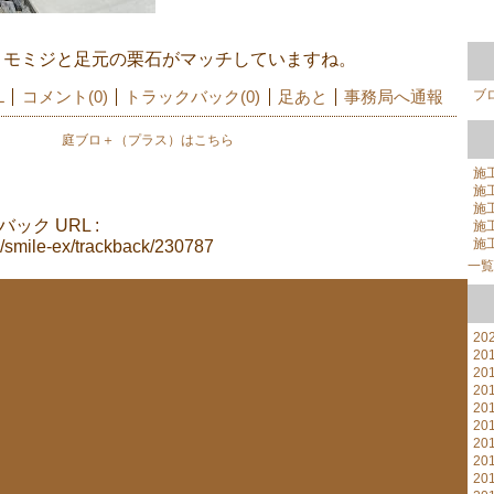
とモミジと足元の栗石がマッチしていますね。
ブロ
L
コメント(0)
トラックバック(0)
足あと
事務局へ通報
庭ブロ＋（プラス）はこちら
施
施
施
ク URL :
施
施
jp/smile-ex/trackback/230787
一覧
20
20
20
20
20
20
20
20
20