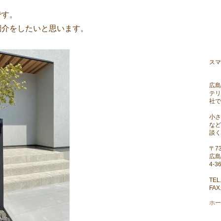
です。
紹介をしたいと思います。
ス
（
広島
テリ
社で
小さ
など
談く
〒73
広島
4-3
TEL
FAX
ホー