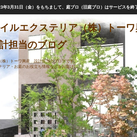
023年3月31日（金）をもちまして、庭ブロ（旧庭ブロ）はサービスを終
マイルエクステリア（株）ト
当のブログ
（株）トーワ興産 設計担当のブログです。
テリア・お庭のお役立ち情報などをお届けし