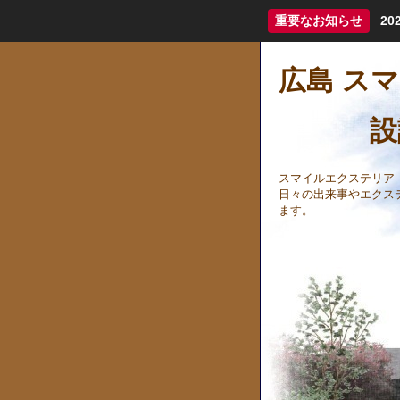
重要なお知らせ
2
広島 ス
設計担
スマイルエクステリア
日々の出来事やエクス
ます。