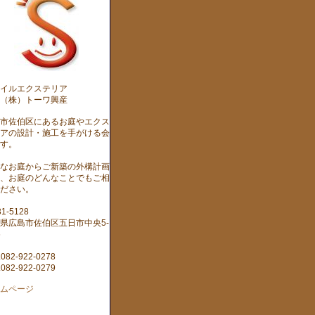
マイルエクステリア
株）トーワ興産
市佐伯区にあるお庭やエクス
アの設計・施工を手がける会
す。
なお庭からご新築の外構計画
、お庭のどんなことでもご相
ださい。
1-5128
県広島市佐伯区五日市中央5-
6
.082-922-0278
.082-922-0279
ムページ