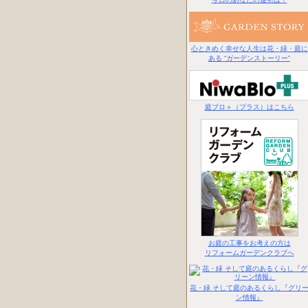
心ときめく幸せな人生は花・緑・庭に
ある “ガーデンストーリー”
庭ブロ＋（プラス）はこちら
お庭の工事をお考えの方は
リフォームガーデンクラブへ
花・緑 そして庭のあるくらし『グリ
ン情報』