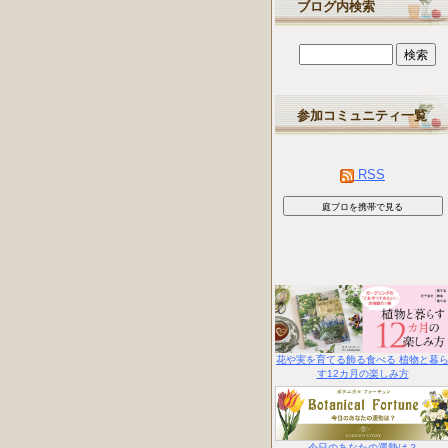
ブログ内検索
参加コミュニティ一覧
RSS
花や実を育てる飾る食べる 植物と暮
す12カ月の楽しみ方
今日のあなたの運勢は？