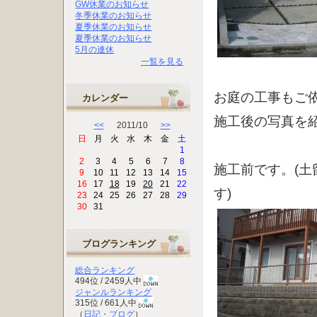
GW休業のお知らせ
冬季休業のお知らせ
夏季休業のお知らせ
夏季休業のお知らせ
5月の連休
一覧を見る
お庭の工事もご
カレンダー
施工後の写真を
<<
2011/10
>>
日
月
火
水
木
金
土
1
2
3
4
5
6
7
8
施工前です。(
9
10
11
12
13
14
15
16
17
18
19
20
21
22
す)
23
24
25
26
27
28
29
30
31
ブログランキング
総合ランキング
494位 / 2459人中
ジャンルランキング
315位 / 661人中
（
日記・ブログ
）