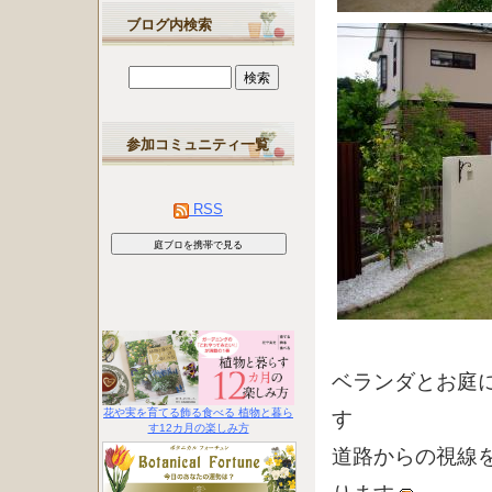
ブログ内検索
参加コミュニティ一覧
RSS
ベランダとお庭
す
花や実を育てる飾る食べる 植物と暮ら
す12カ月の楽しみ方
道路からの視線