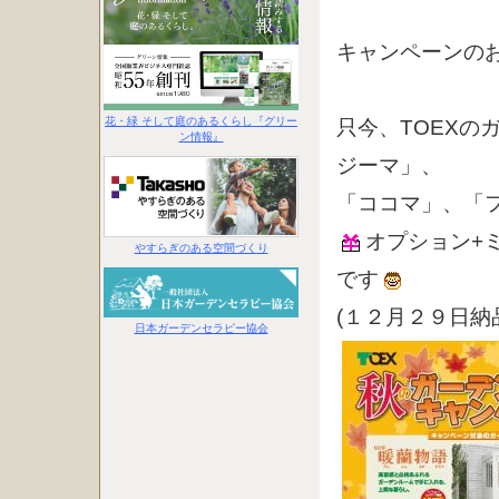
キャンペーンの
花・緑 そして庭のあるくらし『グリー
只今、TOEXの
ン情報』
ジーマ」、
「ココマ」、「
オプション+
やすらぎのある空間づくり
です
(１２月２９日納
日本ガーデンセラピー協会