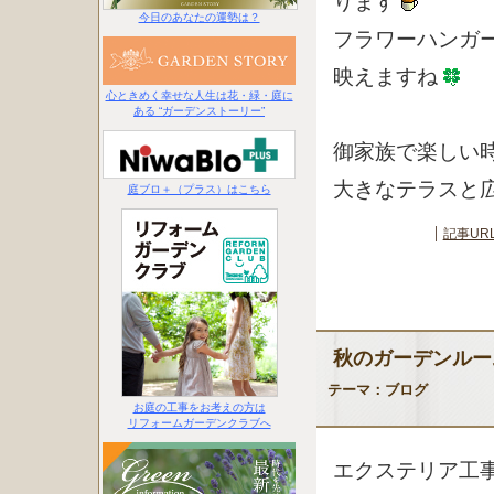
ります
今日のあなたの運勢は？
フラワーハンガ
映えますね
心ときめく幸せな人生は花・緑・庭に
ある “ガーデンストーリー”
御家族で楽しい
大きなテラスと
庭ブロ＋（プラス）はこちら
記事UR
秋のガーデンルー
テーマ：
ブログ
お庭の工事をお考えの方は
リフォームガーデンクラブへ
エクステリア工